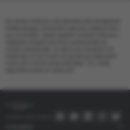
Els serveis d'atenció a les persones amb discapacitat
intel·lectual greu s'enfronten cada dia a dilemes ètics
que cal resoldre. Aquest quadern recull les reflexions i
inquietuds d'experts en ètica i professionals de
centres assistencials. Es tracta d'un document de
treball que vol ser el punt de partida per l'elaboració
futura d'un codi de bones pràctiques. (En català,
disponible només en versió pdf)
Connecta amb nosaltres
La Fundació