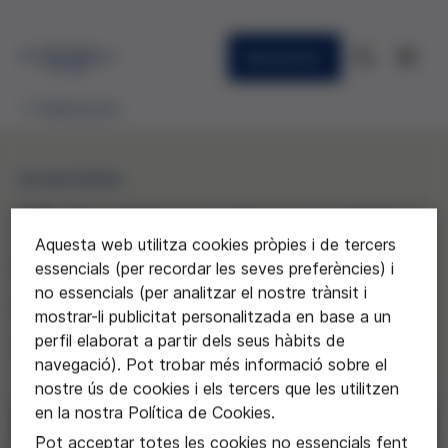
Newsletter
Publicacions
QUADERNS
21. La ética en los servicios
Aquesta web utilitza cookies pròpies i de tercers
de atención a las personas
essencials (per recordar les seves preferències) i
no essencials (per analitzar el nostre trànsit i
con discapacidad
mostrar-li publicitat personalitzada en base a un
intelectual severa
perfil elaborat a partir dels seus hàbits de
navegació). Pot trobar més informació sobre el
nostre ús de cookies i els tercers que les utilitzen
en la nostra Política de Cookies.
Descarregar
Pot acceptar totes les cookies no essencials fent