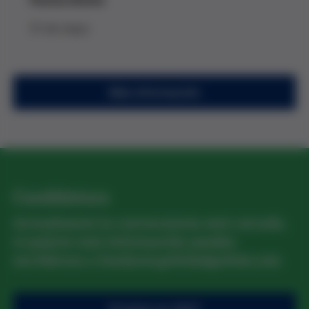
31 de mayo
Más información
Candidatura
Actualmente la convocatoria está cerrada,
si quieres más información puedes
escribirnos a fundacio.grifols@grifols.com