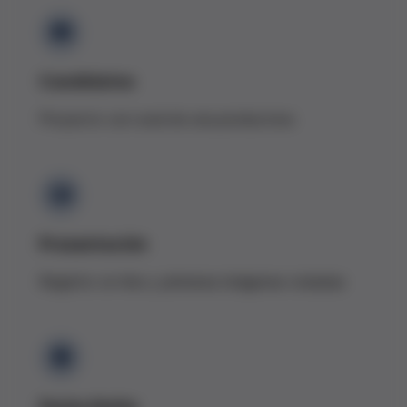
Candidatos
Proyecto con aval de una productora
Presentación
Registro on-line y primeras imágenes rodadas
Fecha límite