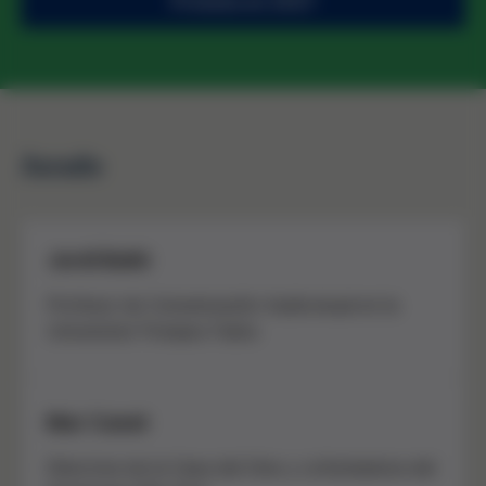
Próxima en 2027
Jurado
Jordi Balló
Profesor de Comunicación Audiovisual en la
Universitat Pompeu Fabra
Mar Canet
Directora de la Casa del Cine y cofundadora del