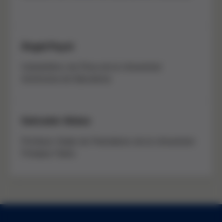
Àngel Puyol
Catedrático de Ética de la Universitat
Autònoma de Barcelona
Salvador Alsius
Profesor titular de Periodismo de la Universitat
Pompeu Fabra