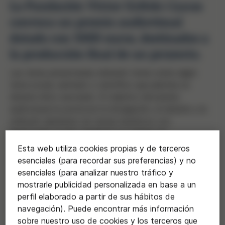
La Fundación Víctor Grífols i Lucas
convoca un premio audiovisual
dotado con 5000 euros, destinados a
la producción final de un proyecto.
Las obras presentadas deberán tratar sobre algún
tema social, sanitario o científico que plantee un
debate ético asociado. El objetivo del premio
audiovisual es promover la divulgación, el debate y la
reflexión alrededor de temas bioéticos con
repercusión social, mediante un trabajo de
comunicación dirigido al gran público.
Esta web utiliza cookies propias y de terceros
El premio está dirigido a cineastas, productores,
esenciales (para recordar sus preferencias) y no
creadores audiovisuales, estudiantes de postgrado o
esenciales (para analizar nuestro tráfico y
máster, profesionales del sector y en general a
mostrarle publicidad personalizada en base a un
cualquier persona con un proyecto audiovisual que
perfil elaborado a partir de sus hábitos de
quiera materialitzar y/o desarrollar.
navegación). Puede encontrar más información
sobre nuestro uso de cookies y los terceros que
Se pueden presentar películas, cortometrajes,