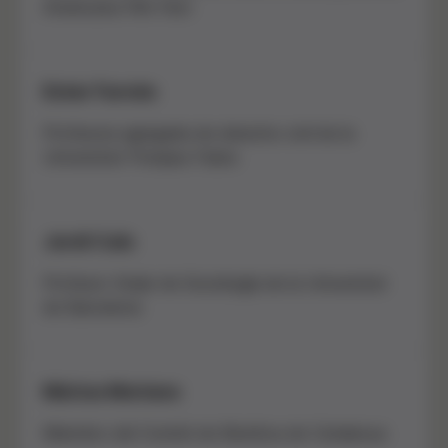
Americana Film Fest
Ester Farnós
Profesora agregada de derecho civil de la
Universitat Pompeu Fabra
Jordi Caïs
Profesor titular de Sociología de la Universitat
de Barcelona
Màrius Morlans
Miembro del Comité de Bioética de Catalunya