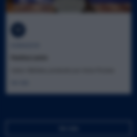
GANADOR
Festina Lente
Carlos Villafaina, producido por Astra Pictures
Ver más
Ver más