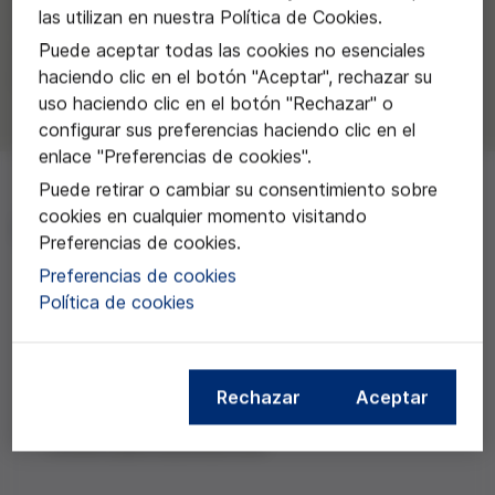
las utilizan en nuestra Política de Cookies.
reportajes, series o documentales pendientes de
desarrollo. Ya sean destinados a la televisión, el cine o
Puede aceptar todas las cookies no esenciales
plataformas de vídeo digitales o de internet.
haciendo clic en el botón "Aceptar", rechazar su
uso haciendo clic en el botón "Rechazar" o
configurar sus preferencias haciendo clic en el
enlace "Preferencias de cookies".
Puede retirar o cambiar su consentimiento sobre
cookies en cualquier momento visitando
Bases
Preferencias de cookies.
Preferencias de cookies
Política de cookies
Dotación
Rechazar
Aceptar
5.000€ para la productora