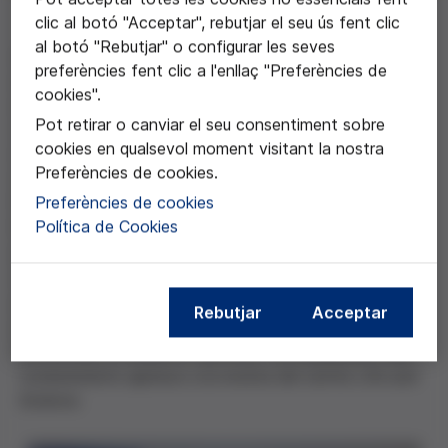
clic al botó "Acceptar", rebutjar el seu ús fent clic
al botó "Rebutjar" o configurar les seves
Es tracta d’un treball que busca fomentar la reflexió i
preferències fent clic a l'enllaç "Preferències de
el pensament crític entre l’alumnat pel que fa les
cookies".
notícies sobre els nous avenços científics i
Pot retirar o canviar el seu consentiment sobre
tecnològics, analitzant-te les implicacions ètiques.
cookies en qualsevol moment visitant la nostra
L’objectiu global del projecte és facilitar el
Preferències de cookies.
desenvolupant d’habilitats comunicatives,
l’aprenentatge del treball en xarxa amb altres
Preferències de cookies
institucions i promoure el debat ètic.
Política de Cookies
És de rellevància la participació d’experts en les
temàtiques que aborda el projecte (alimentació,
experimentació amb animals, intel·ligència artificial,
Rebutjar
Acceptar
etc.) en converses amb estudiants del centre,
entrevistes a referents científics i la a publicació dels
coneixements apresos a la revista del centre
Life and
Science
.