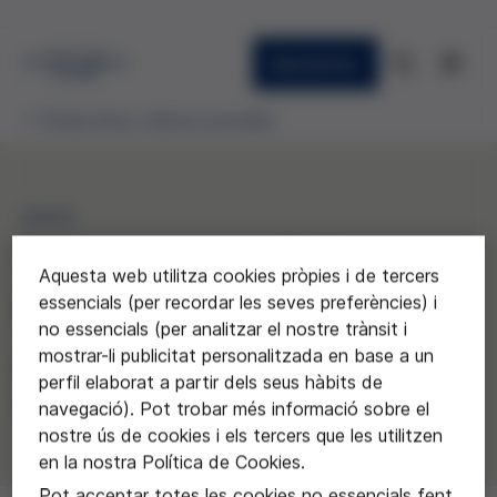
Newsletter
Premis ètica i ciència concedits
2022
“COMUNICACIÓ: Ètica,
Aquesta web utilitza cookies pròpies i de tercers
essencials (per recordar les seves preferències) i
Ciència i Tecnologia”
no essencials (per analitzar el nostre trànsit i
mostrar-li publicitat personalitzada en base a un
Instituto de Bellvitge de L'Hospitalet
perfil elaborat a partir dels seus hàbits de
de Llobregat
navegació). Pot trobar més informació sobre el
nostre ús de cookies i els tercers que les utilitzen
en la nostra Política de Cookies.
Pot acceptar totes les cookies no essencials fent