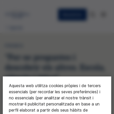
Newsletter
Agenda
PREMIS
"Fer-se preguntes i
descobrir els altres. Escola,
ciència i ètica"
Aquesta web utilitza cookies pròpies i de tercers
essencials (per recordar les seves preferències) i
Inscripcions aquí
no essencials (per analitzar el nostre trànsit i
mostrar-li publicitat personalitzada en base a un
perfil elaborat a partir dels seus hàbits de