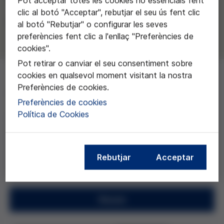
Pot acceptar totes les cookies no essencials fent
clic al botó "Acceptar", rebutjar el seu ús fent clic
Lidia Casanueva
al botó "Rebutjar" o configurar les seves
preferències fent clic a l'enllaç "Preferències de
cookies".
Pot retirar o canviar el seu consentiment sobre
cookies en qualsevol moment visitant la nostra
Preferències de cookies.
Lidia Casanueva, Pedro Ruiz, Juan Ignacio Sánchez i
Preferències de cookies
José Carlos Mingote de la Unitat de Cures Pal·liatives
Política de Cookies
del Hospital 12 de Octubre de Madrid pel
projecte:
Impacto de un programa de mejora en la
atención a los niños y sus familias en el proceso de
morir en una Unidad de Cuidados Intensivos
Rebutjar
Acceptar
Pediátricos
.
Resum