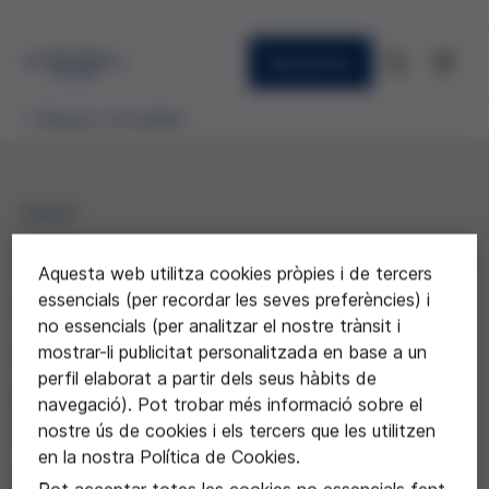
Newsletter
Beques concedides
2004
Impacto de un programa de
Aquesta web utilitza cookies pròpies i de tercers
mejora en la atención a los
essencials (per recordar les seves preferències) i
no essencials (per analitzar el nostre trànsit i
niños y sus familias en el
mostrar-li publicitat personalitzada en base a un
perfil elaborat a partir dels seus hàbits de
proceso de morir en una
navegació). Pot trobar més informació sobre el
Unidad de Cuidados
nostre ús de cookies i els tercers que les utilitzen
en la nostra Política de Cookies.
Intensivos Pediátricos