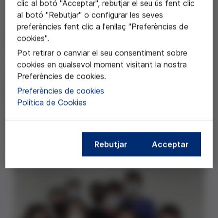
clic al botó "Acceptar", rebutjar el seu ús fent clic
El projecte de l'Escola Virolai de Barcelona proposa fer
al botó "Rebutjar" o configurar les seves
reflexionar als alumnes de 3r d'ESO sobre els límits del
preferències fent clic a l'enllaç "Preferències de
que significa ésser humà avui en dia: límits de
cookies".
l'organisme, de l'espècie i també límits socials i ètics.
Pot retirar o canviar el seu consentiment sobre
cookies en qualsevol moment visitant la nostra
L'objectiu és que els alumnes prenguin consciència del
Preferències de cookies.
paper de la tecnologia en les nostres vides, es
Preferències de cookies
preguntin pels nostres límits amb la tecnologia i per les
Política de Cookies
repercussions socials de la incidència de sistemes
basats en intel·ligència artificial. Tot plegat amb la
finalitat bioètica que siguin capaços d'argumentar i
defensar les seves idees.
Rebutjar
Acceptar