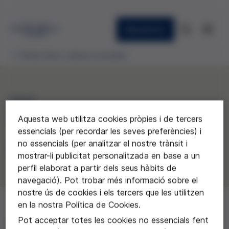
Newsletter
Premis ètica i ciència concedits
2020
Aquesta web utilitza cookies pròpies i de tercers
"Què ens fa humans?"
essencials (per recordar les seves preferències) i
no essencials (per analitzar el nostre trànsit i
Escuela Virolai de Barcelona
mostrar-li publicitat personalitzada en base a un
perfil elaborat a partir dels seus hàbits de
navegació). Pot trobar més informació sobre el
nostre ús de cookies i els tercers que les utilitzen
en la nostra Política de Cookies.
Pot acceptar totes les cookies no essencials fent
Escola Virolai de Barcelona