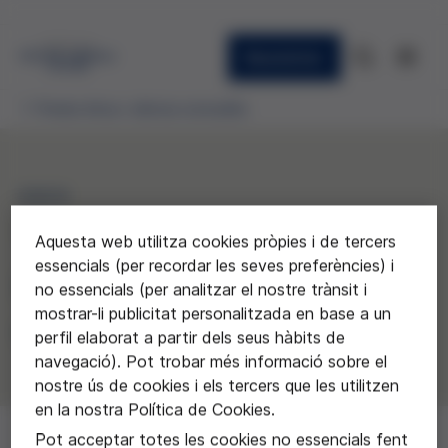
Newsletter
Premis ètica i ciència concedits
2023
“Recuperació de l’escarola
Aquesta web utilitza cookies pròpies i de tercers
essencials (per recordar les seves preferències) i
perruqueta”
no essencials (per analitzar el nostre trànsit i
mostrar-li publicitat personalitzada en base a un
Escola La Parellada de Santa Oliva
perfil elaborat a partir dels seus hàbits de
navegació). Pot trobar més informació sobre el
nostre ús de cookies i els tercers que les utilitzen
en la nostra Política de Cookies.
Pot acceptar totes les cookies no essencials fent