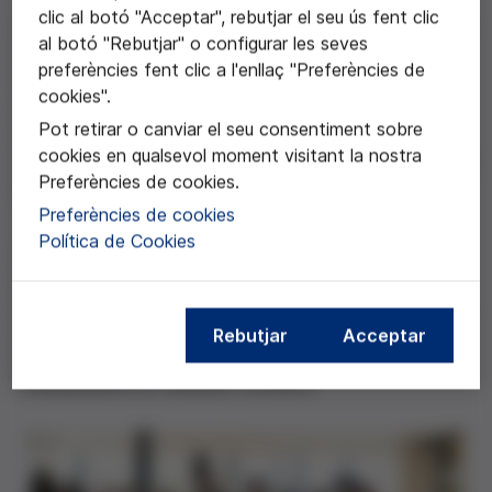
clic al botó "Acceptar", rebutjar el seu ús fent clic
El projecte té la finalitat de promoure la consciència al
al botó "Rebutjar" o configurar les seves
voltant de la importància de la biodiversitat local a
preferències fent clic a l'enllaç "Preferències de
través de diverses activitats educatives relacionades
cookies".
amb els beneficis de l’agricultura sostenible en el cas
Pot retirar o canviar el seu consentiment sobre
concret de l’escarola perruqueta. Aquest variant
cookies en qualsevol moment visitant la nostra
d’escarola, autòctona de la zona, està en perill i amb el
Preferències de cookies.
projecte també es vol contribuir a preservar-la.
Preferències de cookies
Política de Cookies
La preservació de l’escarola es vol portar a terme
reflexionant amb l’alumnat de forma interdisciplinària
amb altres àrees del currículum (llengua, matemàtiques,
naturals, socials i cultura), amb l’objectiu de poder
Rebutjar
Acceptar
aprendre de manera integrada i aplicar els
coneixements en diversos contexts.