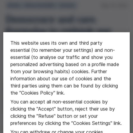
Books
Ethics & Health
Society
Mar 19, 2024
Democracy and care.
Formulas to rethink our
moral and political position
This website uses its own and third party
essential (to remember your settings) and non-
essential (to analyse our traffic and show you
personalized advertising based on a profile made
from your browsing habits) cookies. Further
information about our use of cookies and the
third parties using them can be found by clicking
the "Cookies Policy" link.
You can accept all non-essential cookies by
clicking the "Accept" button, reject their use by
clicking the "Refuse" button or set your
preferences by clicking the "Cookies Settings" link.
You can withdraw or change your cookies