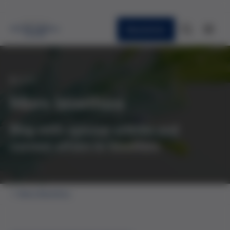
Newsletter
BLOG
More bioethics
Blog with opinion articles and
current affairs in bioethics
More Bioethics