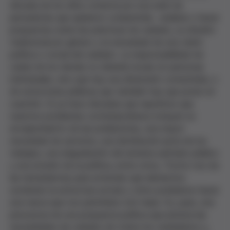
década de los años ochenta por una serie de
pensadoras que quisieron comprender, analizar y hacer
propuestas sobre las prácticas de cuidado, su división
tradicional por género y la necesidad de una visión
política o social del cuidado. La responsabilidad de
cuidar de los demás no debería recaer en personas
individuales, sino que hay una dimensión comunitaria, o
de estructuras públicas que también hay que poner en
cuestión. Si ya hace décadas que repetimos que
nuestros problemas contemporáneos incluyen un
envejecimiento de las poblaciones, una mayor
necesidad de servicios, una distribución justa de los
trabajos, una degradación del sistema sanitario público
y una erosión de la política, entre otros, Tronto nos da
las herramientas para entender qué elementos
sostienen la estructura actual y cómo podríamos hacer
una nueva que nos permitiera vivir mejor. Es, pues, una
precursora de una propuesta política que prioriza las
necesidades de cuidado de todos los ciudadanos y,