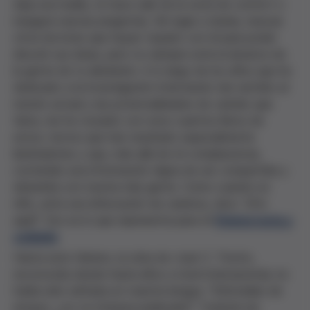
deja una huella, te hace salir de la zona de confort o
inaugura nuevas preguntas. Sin lugar a dudas, buscas
otros lectores que hayan topado con él para poder
discutir sus ideas, pero no siempre está al alcance de
la gente de tu alrededor. A lo largo de los años que he
dedicado a la investigación intentando dar sentido al
mundo actual y las potencialidades de cambio que
tiene, me he cruzado con unos cuantos libros de
estos; textos que han resultado especialmente
iluminadores y que, más allá de mi complacencia,
contenían una información digna de ser compartida y
debatida con mucha más gente. Como cuando un
niño, ante una bifurcación de caminos, dice: "¡Por
aquí!". Eso es lo que representa para mí
Democracia y
cuidado
.
Hasta este febrero, la obra de Joan C. Tronto,
reconocida desde hacía años a nivel internacional, no
había sido editada en nuestra lengua. "Editoriales de
ensayo, ¿no os interesa publicarla?" Todavía me