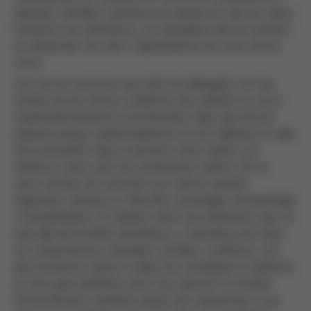
además, también cuestiona la manera en que los seres
humanos nos definimos. La naturaleza del ser humano
es relacional, nos dice. Dependemos los unos de los
otros.
Uno de los sectores que más ha dialogado con las
teorías de las éticas y políticas del cuidado es, poco
sorprendentemente, la enfermería. Digo que era de
esperar porque tradicionalmente se ha validado la valía
de la profesión bajo el binomio curar-cuidar. Los
médicos curan, pero las enfermeras cuidan. No en
vano muchas de nosotras nos hemos sacado
segundas carreras en filosofía, sociología, antropología
o humanidades. El cuidado tiene una dimensión que va
más allá del modelo biomédico, y reivindica una serie
de componentes culturales, sociales y políticos. ¿En
qué momento vamos a dejar de considerar la medicina
un arte para definirla como una ciencia? El modelo
biotecnificado sanitario puede dar respuestas a una