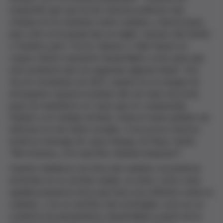
sorprende que sea de las teóricas políticas más
citadas en los debates sobre cuidado y democracia,
pero sólo se la pueda leer en inglés. Gustan más Butler
o Federici, pero Tronto, Barnes o Held tienen un
corpus teórico bastante desarrollado como para que
solo podamos leer de segundas algunas ideas". Eso
fue en noviembre de 2021, cuando en un ataque de
entusiasmo durante el primer año de tesis doctoral,
puse de manifiesto un vacío que no comprendía.
Debido a mi trabajo anterior, tenía un buen puñado de
editores en mis redes sociales. A los pocos minutos
recibí un mensaje de Laura Huerga, de Rayo Verde.
"Me interesa. ¿Por qué libro debería empezar?".
Cuando hablamos de ética del cuidado, la podemos
entender en un sentido amplio, es decir, como toda
aquella propuesta ética que hace una reflexión sobre el
cuidado, o en un sentido más restringido, esto es, la
corriente de pensamiento desarrollada a partir de la