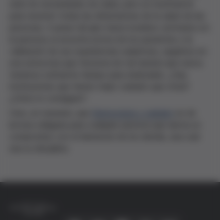
serie de necesidades de salud, pero es insuficiente
para resolver todas las dimensiones de la salud de las
personas. A pesar del giro hacia modelos centrados en
la persona, la escucha activa de los pacientes y la
validación de sus experiencias subjetivas, seguimos en
una estructura que funciona de tal manera que nunca
tenemos suficiente tiempo para dedicarles. ¿Hay
instituciones que tienen mejor cuidado que otras?
¿Cómo lo consiguen?
Creo, en resumen, que
Democracia y cuidado
es de
lectura obligada para cualquier persona que sienta un
compromiso con el bienestar de los demás, sea cual
sea su disciplina.