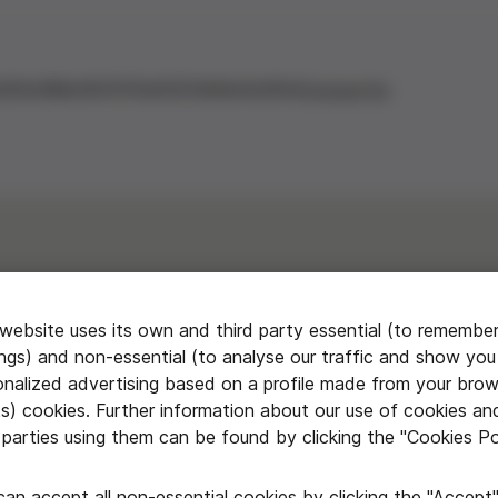
ations
Awards & Grants
Communication
Contact Us
 website uses its own and third party essential (to remembe
vas clínicas de la m
ings) and non-essential (to analyse our traffic and show you
onalized advertising based on a profile made from your brow
ts) cookies. Further information about our use of cookies an
 para el desarrollo 
 parties using them can be found by clicking the "Cookies Po
can accept all non-essential cookies by clicking the "Accept