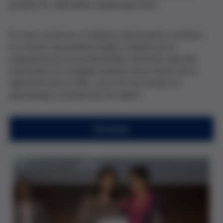
ponerle fin, solicitando ayuda para morir.
En este contexto, el objetivo del proyecto consiste
en ofrecer una primera imagen conjunta de la
experiencia de los profesionales sanitarios que han
intervenido en Cataluña durante estos inicios de la
aplicación de la LORE, con el fin de extraer un
aprendizaje y propuestas de mejora.
Resumen