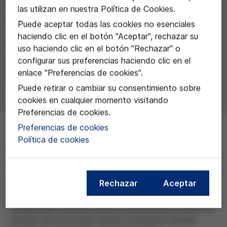
las utilizan en nuestra Política de Cookies.
eutanasia)
Puede aceptar todas las cookies no esenciales
haciendo clic en el botón "Aceptar", rechazar su
Equipo liderado por Núria Masnou
uso haciendo clic en el botón "Rechazar" o
del Hospital Universitario de Girona
configurar sus preferencias haciendo clic en el
enlace "Preferencias de cookies".
Dr. Josep Trueta
Puede retirar o cambiar su consentimiento sobre
cookies en cualquier momento visitando
Preferencias de cookies.
Preferencias de cookies
Política de cookies
Proyecto que parte de la hipótesis de la existencia de
reticencias del personal sanitario a la hora de respetar
la autonomía del paciente en el proceso de final de
Rechazar
Aceptar
vida. Surgen dudas y dificultades para encontrar un
equilibrio entre lo que tradicionalmente se ha
considerado el deber médico de preservar la vida y el
principio de autonomía cuando el paciente decide