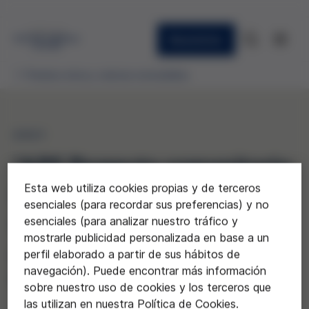
Newsletter
Premios etica y ciencia concedidos
2021
"APS Proyecto comunitario
Esta web utiliza cookies propias y de terceros
sobre la resistencia
esenciales (para recordar sus preferencias) y no
antimicrobiana"
esenciales (para analizar nuestro tráfico y
mostrarle publicidad personalizada en base a un
perfil elaborado a partir de sus hábitos de
Institut Baix Montseny de Sant
navegación). Puede encontrar más información
Celoni
sobre nuestro uso de cookies y los terceros que
las utilizan en nuestra Política de Cookies.