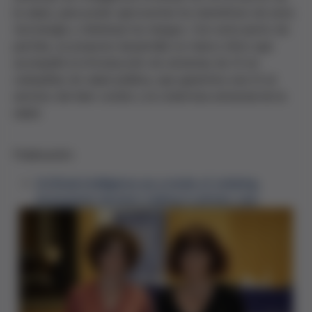
la salud, para poder aprovechar los beneficios de esta
tecnología y minimizar los riesgos. Con este punto de
partida, se propone desarrollar un marco ético que
acompañe la introducción de sistemas de IA en
campañas de salud pública, que garantice una IA al
servicio del bien común y la cobertura universal de la
salud.
Publicación:
Artificial intelligence as a mode of ordering.
Automated-decision making in primary care