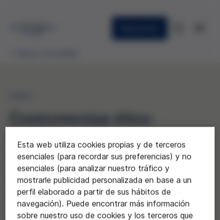
Newsletter
Becas concedidas
2021
Controversias ético-
políticas en la introducción
Esta web utiliza cookies propias y de terceros
de sistemas de Inteligencia
esenciales (para recordar sus preferencias) y no
esenciales (para analizar nuestro tráfico y
artificial en salud pública.
mostrarle publicidad personalizada en base a un
perfil elaborado a partir de sus hábitos de
Un estudio de caso sobre la
navegación). Puede encontrar más información
estrategia de vacunación
sobre nuestro uso de cookies y los terceros que