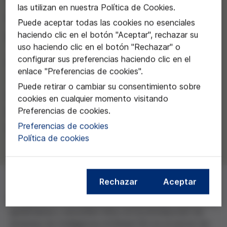
las utilizan en nuestra Política de Cookies.
contra la COVID-19 en
Puede aceptar todas las cookies no esenciales
Cataluña
haciendo clic en el botón "Aceptar", rechazar su
uso haciendo clic en el botón "Rechazar" o
configurar sus preferencias haciendo clic en el
Núria Vallès, de la Universitat
enlace "Preferencias de cookies".
Autònoma de Barcelona, y Júlia
Puede retirar o cambiar su consentimiento sobre
Pareto, de la Universitat de
cookies en cualquier momento visitando
Barcelona/ Institut de Robòtica i
Preferencias de cookies.
Preferencias de cookies
Informàtica Industrial, CSIC-UPC
Política de cookies
Rechazar
Aceptar
El objetivo de este proyecto es garantizar un uso,
gobernanza y escrutinio ético en la introducción de
sistemas de Inteligencia Artificial (IA) en el sector de