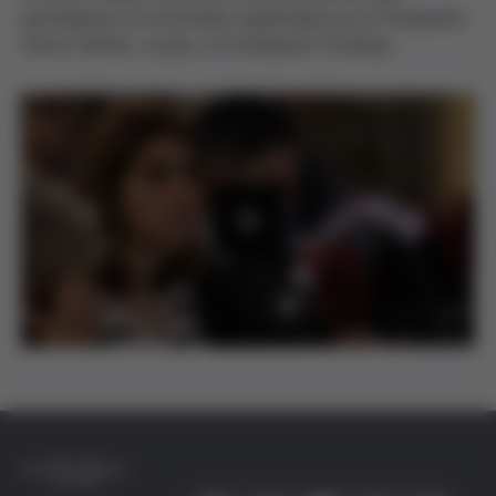
participaron en la jornada organizada por la Fundación
Víctor Grífols i Lucas y la Fundación Probitas.
P
l
a
y