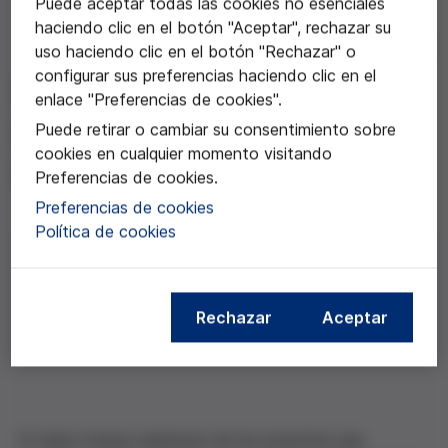
Puede aceptar todas las cookies no esenciales
haciendo clic en el botón "Aceptar", rechazar su
21 nov 2016
uso haciendo clic en el botón "Rechazar" o
configurar sus preferencias haciendo clic en el
Crisis y salud mental en
enlace "Preferencias de cookies".
niños y jóvenes: ¿causa o
Puede retirar o cambiar su consentimiento sobre
cookies en cualquier momento visitando
consecuencia?
Preferencias de cookies.
Preferencias de cookies
Política de cookies
Compartir esta noticia
Rechazar
Aceptar
El video incluye opiniones de los ponentes que