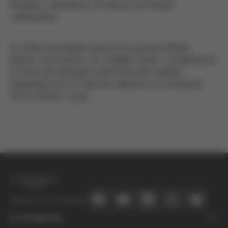
flexibles y dinámicos, en marcos de trabajo
colaborativo.
En el libro participan entre otros autores Marian
Barnes, Ceri Davies y M. Ángeles Duran. La publicación
es fruto del seminario sobre Ética del cuidado
organizado por el Colectivo Minerva y la Fundación
Víctor Grífols i Lucas.
Conecta con nosotros
La Fundación