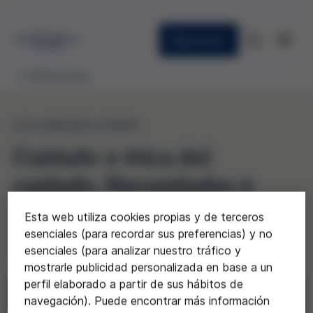
Newsletter
Publicaciones
COLABORACIONES
Cuidado y ética del
cuidado. Necesidades y
evidencias para investigar
Esta web utiliza cookies propias y de terceros
esenciales (para recordar sus preferencias) y no
y avanzar
esenciales (para analizar nuestro tráfico y
mostrarle publicidad personalizada en base a un
perfil elaborado a partir de sus hábitos de
Descargar
navegación). Puede encontrar más información