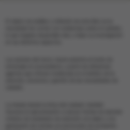
El objeto de análisis y reflexión de este libro es la
necesidad de contar con evidencias sobre el cuidado,
lo que requiere desarrollar más y mejor su investigación
en sus distintos aspectos.
Los autores del texto, hacen patente el modo de
reformular el conocimiento, a partir de diferentes
agentes que ofrecen evidencias en el ámbito de la
atención, docencia y gestión de las necesidades de
cuidado.
La mirada desde la ética del cuidado también
favorece la aproximación a nuevas formas de abordar
criterios de resultados de atención a la salud y a la
generación de normas y/o protocolos de actuación,