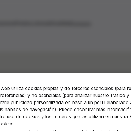
aciones
Premios y becas
Actualidad
Contacto
 web utiliza cookies propias y de terceros esenciales (para r
icos y consejo perin
referencias) y no esenciales (para analizar nuestro tráfico y
arle publicidad personalizada en base a un perfil elaborado a
dos prematuros en el
us hábitos de navegación). Puede encontrar más informació
ro uso de cookies y los terceros que las utilizan en nuestra P
ookies.