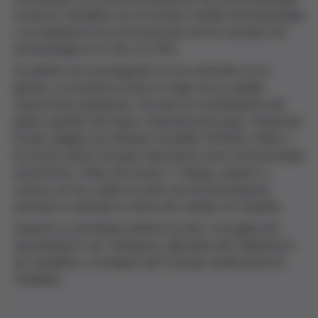
social en Cataluña con el Institut Català d'Antropologia
y es impulsora de la introducción de los estudios de
antropología en la UB y la URV.
Su ámbito de investigación se ha centrado en el
género y la justicia social a lo largo de su amplia
trayectoria académica. Ha sido la coordinadora del
grupo español del Grupo Internacional sobre Transición
Social, dirigido por Maurice Godelier (EHESS, París) y
ha escrito libros de gran relevancia como
Antropología
económica, Vides de dones
y
Trabajo, género y
cultura
, en los cuales ha sido una de las primeras
autoras en abordar el tema del cuidado en España.
Durante su actividad política ha sido concejala del
ayuntamiento de Tarragona, diputada del Parlamento
de Cataluña y consejera del Consejo Audiovisual de
Cataluña.