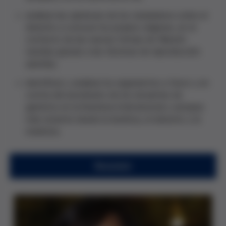
analizar las opiniones de los ciudadanos sobre el
derecho a conocer los propios orígenes, en el
contexto de las nuevas formas de filiación
nacidas gracias a las técnicas de reproducción
asistida;
identificar y analizar los argumentos a favor y en
contra del anonimato de los donantes de
gametos en la literatura internacional y europea
más reciente desde la bioética, el derecho y la
medicina.
Resumen