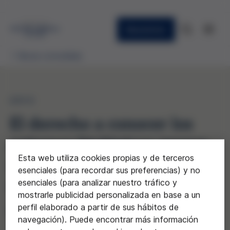
Newsletter
Becas concedidas
2013
El derecho a conocer los
orígenes biológicos versus
Esta web utiliza cookies propias y de terceros
el anonimato en la
esenciales (para recordar sus preferencias) y no
donación de gametos.
esenciales (para analizar nuestro tráfico y
mostrarle publicidad personalizada en base a un
perfil elaborado a partir de sus hábitos de
Noelia Igareda
navegación). Puede encontrar más información