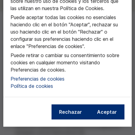
sobre nuestro uso de cookies y los terceros que
las utilizan en nuestra Política de Cookies.
Puede aceptar todas las cookies no esenciales
haciendo clic en el botón "Aceptar", rechazar su
uso haciendo clic en el botón "Rechazar" o
A Noelia Igareda de la Facultad de Derecho de la
configurar sus preferencias haciendo clic en el
Universitat Autònoma de Barcelona por el trabajo: El
enlace "Preferencias de cookies".
derecho a conocer los orígenes biológicos versus el
anonimato en la donación de gametos.
Puede retirar o cambiar su consentimiento sobre
cookies en cualquier momento visitando
El objetivo de la investigación es estudiar de qué
Preferencias de cookies.
manera se garantiza el derecho a conocer los orígenes
biológicos en nuestro ordenamiento jurídico, y cómo
Preferencias de cookies
se puede proteger este derecho con el anonimato de
Política de cookies
gametos masculinos y femeninos en el campo de las
técnicas de reproducción asistida. Las tres líneas de
investigación se resumen en:
Rechazar
Aceptar
el estudio de la actual regulación legal de los
derechos ciudadanos europeos en la legislación
europea y en la Carta de la UE;