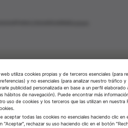
aciones
Premios y becas
Actualidad
Contacto
 web utiliza cookies propias y de terceros esenciales (para r
referencias) y no esenciales (para analizar nuestro tráfico y
iento natural: bond
arle publicidad personalizada en base a un perfil elaborado a
us hábitos de navegación). Puede encontrar más informació
ro uso de cookies y los terceros que las utilizan en nuestra P
ookies.
e aceptar todas las cookies no esenciales haciendo clic en e
n "Aceptar", rechazar su uso haciendo clic en el botón "Rec