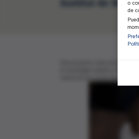
Institut de Sent
o con
de c
Pued
mome
Pref
Polí
Este proyecto trata de hacer refl
la tecnología moderna. Pretende fo
cuenta de las conductas que conll