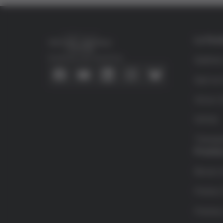
La Fun
Conecta con nosotros
Quiéne
Qué es 
Víctor G
Grifols
Transpa
Premio
Becas d
Premio 
Premios