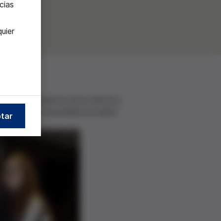
cias
uier
as con los avances de la ciencia y
y ciencia y la necesidad de darse
tar