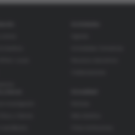
dación
Actividades
s somos
Agenda
la bioética
Actividades formativas
rífols i Lucas
Recursos educativos
Colaboraciones
rencia
s y becas
Actualidad
e investigación
Noticias
Ética y Ciencia
Más bioética
 bachillerato
Otras instituciones