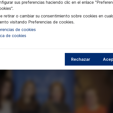
menat (Barcelona)
figurar sus preferencias haciendo clic en el enlace "Preferen
ookies".
e retirar o cambiar su consentimiento sobre cookies en cualq
nto visitando Preferencias de cookies.
erencias de cookies
tica de cookies
exionar a los alumnos sobre las cuestiones éticas relacionad
mentar la reflexión entre la relación existente entre ética 
Rechazar
Acep
eva la evolución tecnológica.