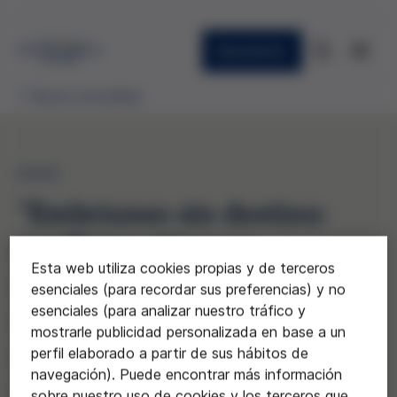
Newsletter
Becas concedidas
2025
“Embriones sin destino:
conflictos éticos y
Esta web utiliza cookies propias y de terceros
decisiones sobre la
esenciales (para recordar sus preferencias) y no
esenciales (para analizar nuestro tráfico y
donación reproductiva de
mostrarle publicidad personalizada en base a un
embriones criopreservados
perfil elaborado a partir de sus hábitos de
navegación). Puede encontrar más información
abandonados”
sobre nuestro uso de cookies y los terceros que