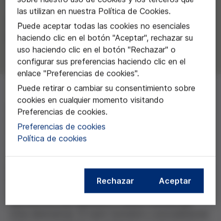
las utilizan en nuestra Política de Cookies.
Equipo liderado por Nerea Molina
Puede aceptar todas las cookies no esenciales
(Universidad de Granada)
haciendo clic en el botón "Aceptar", rechazar su
uso haciendo clic en el botón "Rechazar" o
configurar sus preferencias haciendo clic en el
enlace "Preferencias de cookies".
Puede retirar o cambiar su consentimiento sobre
cookies en cualquier momento visitando
En España hay cerca de 800.000 embriones
Preferencias de cookies.
criopreservados, de los cuales entre un 10 y un 15% no
Preferencias de cookies
tienen un destino definido por falta de renovación del
Política de cookies
consentimiento. Esta situación genera un problema
complejo: por un lado, la voluntad inicial de las
personas progenitoras queda en suspenso; por otro, se
pierden oportunidades para mujeres o parejas
Rechazar
Aceptar
receptoras que podrían acceder a una opción
reproductiva más equitativa y menos costosa que
otras alternativas. El vacío normativo y procedimental