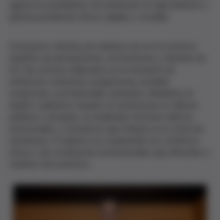
agrava la acumulación de embriones en agroturismos y
plantea problemas éticos, legales y sociales.
El proyecto aborda, por primera vez en el contexto
español, las percepciones, motivaciones y barreras de
los tres actores implicados en la donación de
embriones sobrantes: progenitoras, posibles
receptoras y profesionales sanitarios. Mediante un
diseño cualitativo basado en entrevistas en clínicas
públicas y privadas, se analizarán factores clínicos,
emocionales y normativos que influyen en la toma de
decisiones. El objetivo es comprender los conflictos
éticos y las condiciones institucionales que dificultan o
facilitan esta práctica.