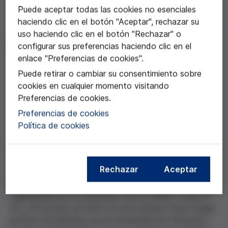
Puede aceptar todas las cookies no esenciales
haciendo clic en el botón "Aceptar", rechazar su
26 jun 2014
uso haciendo clic en el botón "Rechazar" o
Ética y altruismo
configurar sus preferencias haciendo clic en el
enlace "Preferencias de cookies".
Puede retirar o cambiar su consentimiento sobre
cookies en cualquier momento visitando
Compartir esta noticia
Preferencias de cookies.
Preferencias de cookies
Política de cookies
Rechazar
Aceptar
Resumen de la VII Conferencias Josep Egozcue,
organizadas por la Fundación Víctor Grifols i Lucas el
25 y 26 de junio de 2014. En ésta edición Peter Singer,
profesor de Bioética de la Universidad de Princeton,