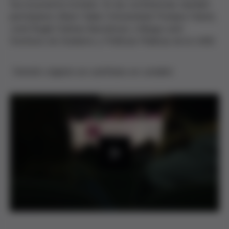
fue el ponente invitado. En las conferencias también
participaron Albert Sales (Universidad Pompeu Fabra),
Jordi Roglà (Cáritas Barcelona) y Marga León
(Instituto de Gobierno y Políticas Públicas de la UAB).
(Versión original con subtítulos en catalán)
P
l