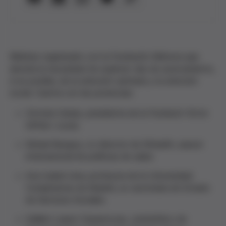
Webinar organizado con la Fundación Mémora que
aborda la necesidad de explorar vías de acercamiento,
si es posible, de la atención sanitaria y la atención
social. Cuenta con las ponencias:
Victoria Camps, presidenta de la Fundació Víctor
Grífols i Lucas.
Rafael Bengoa, co-director de SiHealth, asesor
internacional de políticas de salud.
Ana Isabel Lima, profesora de la Universidad
Complutense de Madrid, ex secretaria de Estado
de Servicios Sociales.
Guillem Lopez-Casasnovas, catedrático de