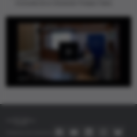
Economía de la Universitat Pompeu Fabra.
P
l
a
y
Conecta con nosotros