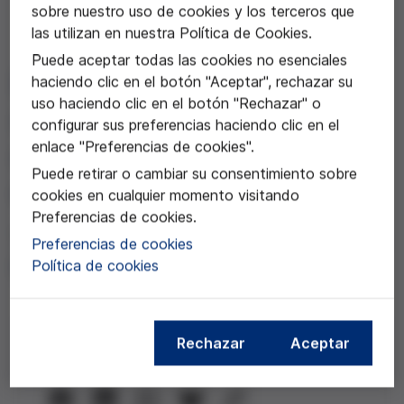
sobre nuestro uso de cookies y los terceros que
las utilizan en nuestra Política de Cookies.
21 may 2021
Puede aceptar todas las cookies no esenciales
La atención a las
haciendo clic en el botón "Aceptar", rechazar su
uso haciendo clic en el botón "Rechazar" o
necesidades sociales y
configurar sus preferencias haciendo clic en el
enlace "Preferencias de cookies".
sanitarias, ¿sumamos o
Puede retirar o cambiar su consentimiento sobre
dividimos?
cookies en cualquier momento visitando
Preferencias de cookies.
Vídeo del Webinar organizado con la
Preferencias de cookies
Fundación Mémora
Política de cookies
Rechazar
Aceptar
Compartir esta noticia