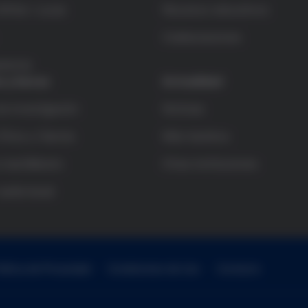
rífols i Lucas
Recursos educativos
Colaboraciones
rencia
s y becas
Actualidad
e investigación
Noticias
Ética y Ciencia
Más bioética
 bachillerato
Otras instituciones
audiovisual
olítica de Privacidad
Condiciones de Uso
Contacto