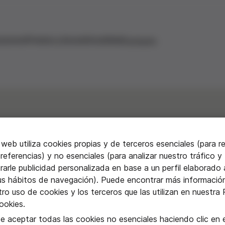
aciones
Premios y becas
Actualidad
Contacto
 web utiliza cookies propias y de terceros esenciales (para r
la ignorancia y la ét
referencias) y no esenciales (para analizar nuestro tráfico y
arle publicidad personalizada en base a un perfil elaborado a
us hábitos de navegación). Puede encontrar más informació
bre. Elementos para
ro uso de cookies y los terceros que las utilizan en nuestra P
ookies.
e aceptar todas las cookies no esenciales haciendo clic en e