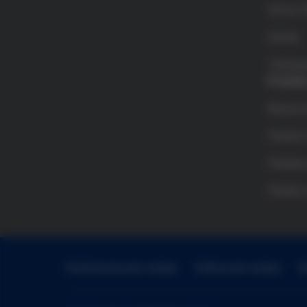
Víctor G
Grifols
Transpa
Premio
Becas d
Premio 
Premios
Premio 
Preferencias de cookies
Política de cookies
P