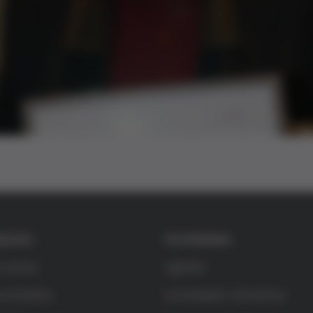
dación
Actividades
s somos
Agenda
la bioética
Actividades formativas