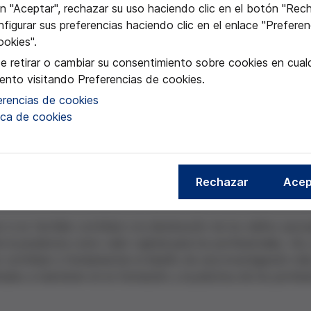
y prevenir la iatro
n "Aceptar", rechazar su uso haciendo clic en el botón "Rec
figurar sus preferencias haciendo clic en el enlace "Preferen
ookies".
e retirar o cambiar su consentimiento sobre cookies en cualq
nto visitando Preferencias de cookies.
erencias de cookies
tica de cookies
Rechazar
Acep
édico especialista en Salud Pública.
si es factible contribuir a la disminución de los daños asoc
 la prudencia como valor capital para los profesionales. Así,
n contribuir a fundamentar el diseño de una investigación m
tudes a mantener en la formación y la práctica de los profesi