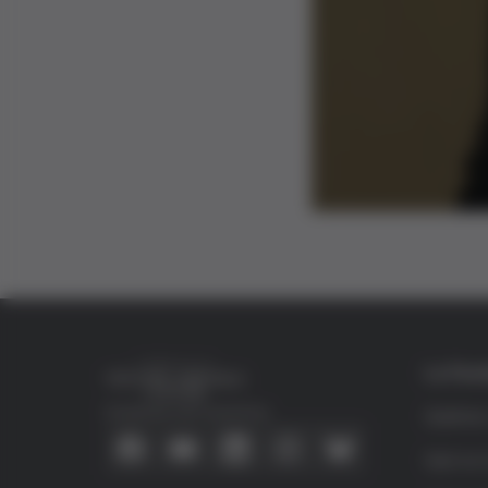
La Fun
Conecta con nosotros
Quiéne
Qué es 