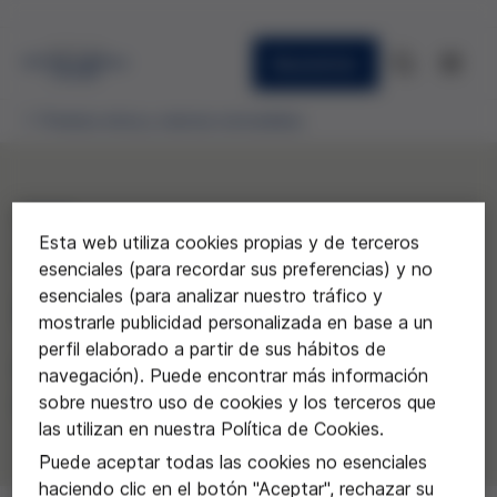
Newsletter
Premios etica y ciencia concedidos
2018
Esta web utiliza cookies propias y de terceros
"La Real Expedición
esenciales (para recordar sus preferencias) y no
esenciales (para analizar nuestro tráfico y
Filantrópica de la Vacuna"
mostrarle publicidad personalizada en base a un
perfil elaborado a partir de sus hábitos de
Escola Sant Gabriel, Viladecans
navegación). Puede encontrar más información
(Barcelona)
sobre nuestro uso de cookies y los terceros que
las utilizan en nuestra Política de Cookies.
Puede aceptar todas las cookies no esenciales
haciendo clic en el botón "Aceptar", rechazar su