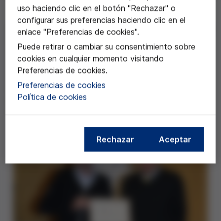
uso haciendo clic en el botón "Rechazar" o
configurar sus preferencias haciendo clic en el
El proyecto se plantea evidenciar el efecto positivo de
enlace "Preferencias de cookies".
la vacunación masiva como uno de los pilares para
Puede retirar o cambiar su consentimiento sobre
mejorar la esperanza de vida de nuestra sociedad.
cookies en cualquier momento visitando
Mediante la presentación de casos reales en clase, se
Preferencias de cookies.
les pedía a los alumnos que analizaran los principios
Preferencias de cookies
éticos que no habían sido respetados y que valoraran
Política de cookies
estos hechos en relación a los beneficios reales o
supuestos que se pretendían obtener en cada caso.
Rechazar
Aceptar