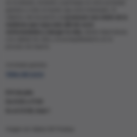
en el debate, instando a participar en esta actividad
gratuita a todo el mundo que esté interesado. El
objetivo del encuentro es
promover una visión de la
medicina que vaya más allá de curar
enfermedades y alargar la vida
, dando importancia
a la calidad de vida y al acompañamiento en el
proceso de muerte.
Actividad gratuita
Video del curso
El 6 de julio
De 9:30 a 17:30
En el CCCB, Aula 1
Imagen de Valeria GB Pixabay