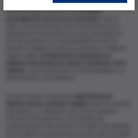
cambios sociales y demandas de los ciudadanos, esta
tendencia puede conducir a una
excesiva
patologización de procesos naturales
como el
duelo o la insatisfacción vital. El incremento de la
esperanza de vida genera una mayor necesidad de
atención sanitaria y social, planteando el reto de
priorizar la calidad de vida en la atención a todas las
etapas vitales.
Es importante replantear los
objetivos del sistema de salud y considerar otros
ámbitos
, como la prevención de enfermedades y el
alivio del dolor y el sufrimiento.
En este contexto, destaca la
importancia de
debates éticos, sociales y legales
sobre los avances
biomédicos y su aplicación, así como la atención
centrada en las personas y los cambios de
comportamiento que afectan a su salud. Para abordar
esta temática os proponemos un curso para contribuir