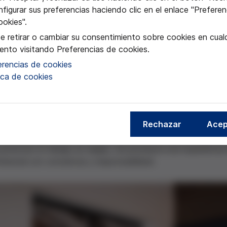
figurar sus preferencias haciendo clic en el enlace "Preferen
ookies".
e retirar o cambiar su consentimiento sobre cookies en cualq
nto visitando Preferencias de cookies.
erencias de cookies
r un servicio gratuito de peluquería semanal a mujeres sin ho
tica de cookies
de Peluquería y el CFGS de Integración Social. El objetivo pr
a la vez que se conciencia al alumnado sobre la responsabilida
Rechazar
Acep
de integrar valores éticos a la formación profesional, ofreci
 otra parte, también sirve para fomentar una visión inclusiva 
 promover el trabajo en equipo. Se promueve una experiencia 
fesional con conciencia y responsabilidad.