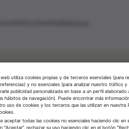
aciones
Premios y becas
Actualidad
Contacto
 web utiliza cookies propias y de terceros esenciales (para r
referencias) y no esenciales (para analizar nuestro tráfico y
para ti"
arle publicidad personalizada en base a un perfil elaborado a
us hábitos de navegación). Puede encontrar más informació
ro uso de cookies y los terceros que las utilizan en nuestra P
or Seguí de Barcelona
ookies.
e aceptar todas las cookies no esenciales haciendo clic en e
n "Aceptar", rechazar su uso haciendo clic en el botón "Rec