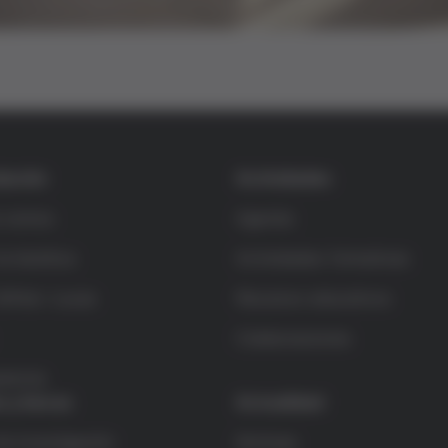
dación
Actividades
s somos
Agenda
la bioética
Actividades formativas
rífols i Lucas
Recursos educativos
Colaboraciones
rencia
s y becas
Actualidad
e investigación
Noticias