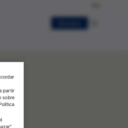
ES
Newsletter
ecordar
 partir
n sobre
olítica
l
hazar"