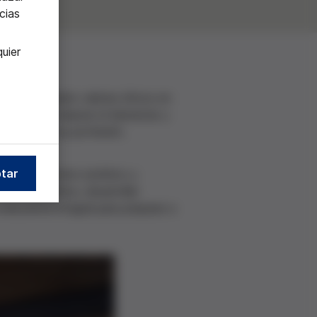
cias
uier
gar, integrando valores éticos en
incipal es mejorar el bienestar y
d social de su profesión.
tar
endo un servicio estético y
en los alumnos, desarrollar
educativa integral para preparar a