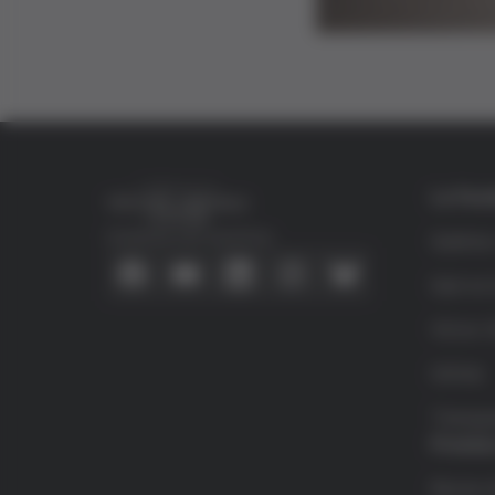
La Fun
Conecta con nosotros
Quiéne
Qué es 
Víctor G
Grifols
Transpa
Premio
Becas d