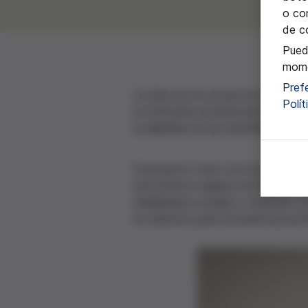
o con
de c
Pued
mome
Pref
La idea de los proyectos es ofrece
Polí
la formación profesional del CFGM 
la dignidad de las beneficiarias, 
El proyecto nace con la intención 
emocional a mujeres sin hogar. Por
habilidades sociales y técnicas, y
los alumnos para una práctica pro