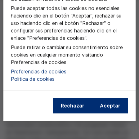
Puede aceptar todas las cookies no esenciales
haciendo clic en el botón "Aceptar", rechazar su
A Iván Ortega y David Rodríguez Arias del Instituto de
uso haciendo clic en el botón "Rechazar" o
Filosofía del Consejo Superior de Investigaciones
configurar sus preferencias haciendo clic en el
Científicas por el trabajo:
"Organ Donation in Spanish
enlace "Preferencias de cookies".
Emergency Ambulance Services (ODISEAS)".
Puede retirar o cambiar su consentimiento sobre
Los objetivos de este proyecto son, por un lado,
cookies en cualquier momento visitando
explorar las opiniones de las partes implicadas e
Preferencias de cookies.
identificar los problemas éticos planteados por los
Preferencias de cookies
protocolos de donación a corazón parado activos y
Política de cookies
por la inexistencia de programas de Reanimación
Cardiopulmonar paralelos. Por otro lado, fomentar una
deliberación ética de los conflictos mencionados en la
que participen las partes implicadas. Finalmente,
Rechazar
Aceptar
proponer un manejo de la parada cardíaca
extrahospitalaria que haga compatibles los protocolos
mencionados anteriormente y los programas futuros
de Reanimación Cardiopulmonar. Con este estudio se