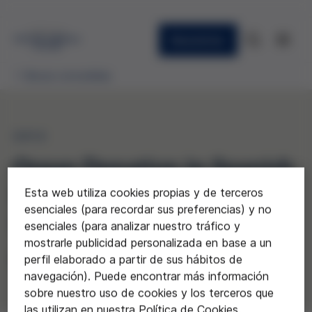
Newsletter
Becas concedidas
2012
Organ Donation in Spanish
Emergency Ambulance
Esta web utiliza cookies propias y de terceros
esenciales (para recordar sus preferencias) y no
Services (ODISEAS)
esenciales (para analizar nuestro tráfico y
mostrarle publicidad personalizada en base a un
Iván Ortega
perfil elaborado a partir de sus hábitos de
navegación). Puede encontrar más información
sobre nuestro uso de cookies y los terceros que
las utilizan en nuestra Política de Cookies.