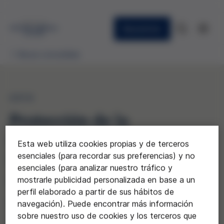
Newsletter
Becas concedidas
2010
Protección de la
confidencialidad en las
Esta web utiliza cookies propias y de terceros
esenciales (para recordar sus preferencias) y no
historias clínicas
esenciales (para analizar nuestro tráfico y
informatizadas: los
mostrarle publicidad personalizada en base a un
perfil elaborado a partir de sus hábitos de
pacientes en la consulta de
navegación). Puede encontrar más información
sobre nuestro uso de cookies y los terceros que
Salud Mental hospitalaria