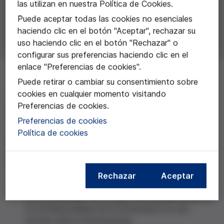
las utilizan en nuestra Política de Cookies.
Puede aceptar todas las cookies no esenciales
Sara Fidel Kinori
haciendo clic en el botón "Aceptar", rechazar su
uso haciendo clic en el botón "Rechazar" o
configurar sus preferencias haciendo clic en el
enlace "Preferencias de cookies".
Puede retirar o cambiar su consentimiento sobre
Al equipo liderado por Sara Fidel Kinori del Grupo de
cookies en cualquier momento visitando
Investigación en Psiquiatría y Salud Mental del
Preferencias de cookies.
Hospital Universitari Vall d'Hebron por el
Preferencias de cookies
trabajo:
Protección de la confidencialidad en las
Política de cookies
historias clínicas informatizadas: los pacientes en la
consulta de Salud Mental hospitalaria
.
Este proyecto tiene como objetivos:
Rechazar
Aceptar
conocer las opiniones y las estrategias que utilizan
los profesionales de la salud mental para preservar
la confidencialidad de la información en una
historia clínica informatizada.