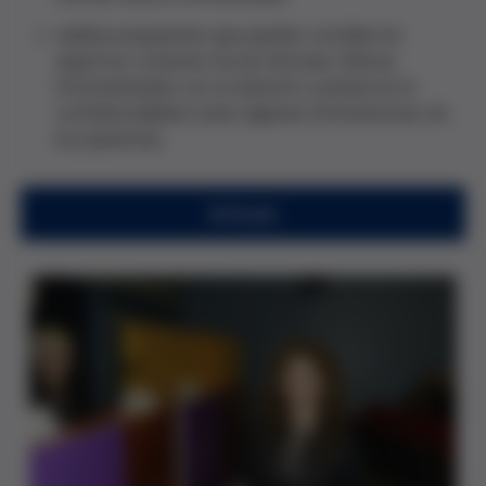
realizar propuestas que puedan conciliar los
aspectos comunes de las historias clínicas
informatizadas con el derecho a preservar la
confidencialidad sobre algunas informaciones de
los pacientes.
Artículo