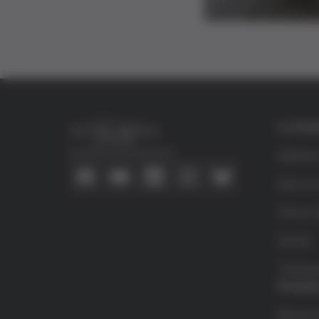
La Fun
Conecta con nosotros
Quiéne
Qué es 
Víctor G
Grifols
Transpa
Premio
Becas d