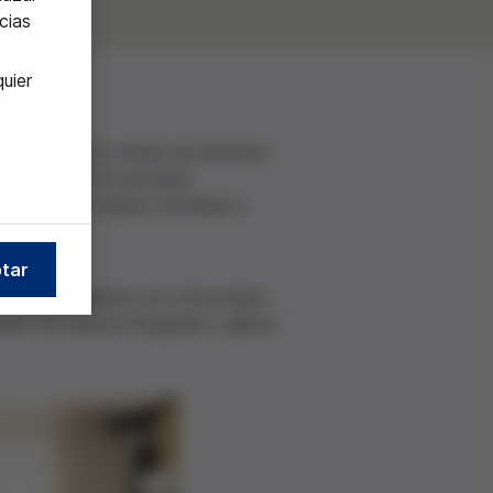
cias
uier
ersidad local a través de diversas
 concreto de la escarola
 también se quiere contribuir a
tar
nterdisciplinaria con otras áreas
ender de manera integrada y aplicar