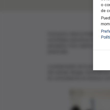
o con
de c
Pued
mome
Pref
El proyecto tiene la finalidad de 
Polí
actividades educativas relacionada
perruqueta. Esta variante de escar
preservarla.
La preservación de la escarola se 
del currículo (lengua, matemáticas
los conocimientos en diversos co