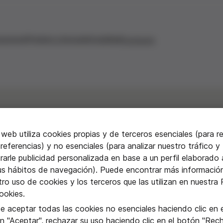
aciones
Premios y becas
Actualidad
Contacto
 web utiliza cookies propias y de terceros esenciales (para r
referencias) y no esenciales (para analizar nuestro tráfico y
ión de la escarola p
arle publicidad personalizada en base a un perfil elaborado a
us hábitos de navegación). Puede encontrar más informació
ro uso de cookies y los terceros que las utilizan en nuestra P
ada de Santa Oliva
ookies.
e aceptar todas las cookies no esenciales haciendo clic en e
n "Aceptar", rechazar su uso haciendo clic en el botón "Rec