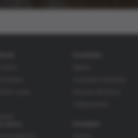
dación
Actividades
s somos
Agenda
la bioética
Actividades formativas
rífols i Lucas
Recursos educativos
Colaboraciones
rencia
s y becas
Actualidad
e investigación
Noticias