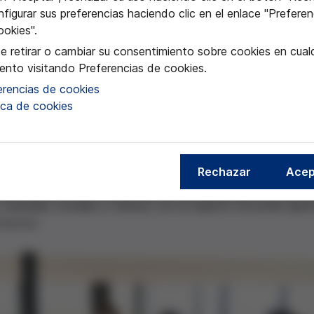
figurar sus preferencias haciendo clic en el enlace "Preferen
ookies".
e retirar o cambiar su consentimiento sobre cookies en cualq
nto visitando Preferencias de cookies.
erencias de cookies
promover la conciencia en torno a la importancia de la biodiv
tica de cookies
s con los beneficios de la agricultura sostenible en el caso
ola, autóctona de la zona, está en peligro y con el proyecto
Rechazar
Acep
quiere llevar a cabo reflexionando con el alumnado de forma i
, naturales, sociales y cultura), con el objetivo de poder apr
ntextos.