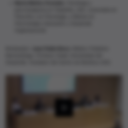
María Muñoz Grandes
. Psicóloga y
psicoterapeuta en Filadelfia, USA. Licenciada en
Filosofía y en Psicología, y Máster en
Psicoterapia, Educación y Desarrollo
Organizacional.
Moderador:
Juan Pablo Beca
. Médico Pediatra-
Neonatólogo. Profesor titular Universidad del
Desarrollo. Fundador del Centro de Bioética UDD.
P