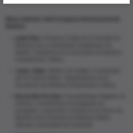
Mesa redonda 3 del II Congreso Internacional de
Bioética
Lydia Feito
. Profesora Titular de la Facultad de
Medicina de la Universidad Complutense de
Madrid. Presidenta de la Asociación de Bioética
Fundamental y Clínica.
Javier Júdez
. Médico de Familia y Comunitaria
del CS Fuente Álamo. Vicepresidente de la
Asociación de Bioética Fundamental y Clínica.
Bernardita Portales
. Fonoaudióloga, Magíster en
bioética. Coordinadora de programas de
postgrado y educación continua en el Centro de
Bioética de la Facultad de Medicina Clínica
Alemana Universidad del Desarrollo.