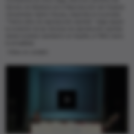
Conferencia de Anna Veiga, directora científica del
Servicio de Medicina de la Reproducción del Hospital
Universitario Quirón-Dexeus, impartida en la jornada
"Treinta años de reproducción asistida". Veiga repasó
la evolución de las técnicas de reproducción asistida
desde el primer nacimiento en España, el 1984, hasta
la actualidad.
(Vídeo en catalán)
P
l