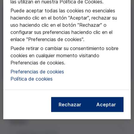
las utilizan en nuestra Política de Cookies.
Puede aceptar todas las cookies no esenciales
Solicita publicaciones
haciendo clic en el botón "Aceptar", rechazar su
Consulta nuestro catálogo, selecciona las
uso haciendo clic en el botón "Rechazar" o
publicaciones que desees y completa el formulario
configurar sus preferencias haciendo clic en el
con tus datos.
enlace "Preferencias de cookies".
Puede retirar o cambiar su consentimiento sobre
Los envíos se realizan únicamente en el
cookies en cualquier momento visitando
territorio español
Preferencias de cookies.
Solicita un máximo de 10 ejemplares por
Preferencias de cookies
envío
Política de cookies
D3 FVGL Publications Request
Solicitante
Publicaciones
Revisión
Rechazar
Aceptar
Solicitante
Nombre