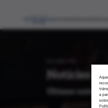
La Fundació
Activitats
Publicaci
ACTUALITAT
Notícies
Aques
recor
tràns
Últimes notícies
a pa
sobre
Polít