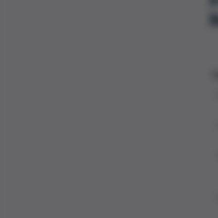
P
B
Ta