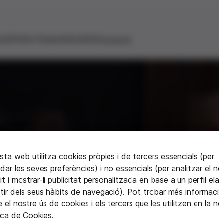
ons
Premis i beques
Actualitat
Contacte
ta web utilitza cookies pròpies i de tercers essencials (per
dar les seves preferències) i no essencials (per analitzar el 
it i mostrar-li publicitat personalitzada en base a un perfil el
 sobre la Fundació
rtir dels seus hàbits de navegació). Pot trobar més informac
 el nostre ús de cookies i els tercers que les utilitzen en la 
ica de Cookies.