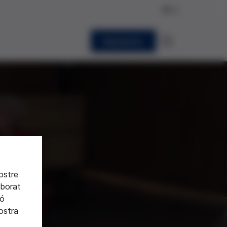
CA
Newsletter
nostre
aborat
ió
nostra