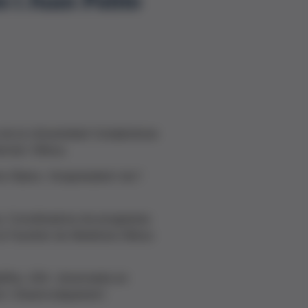
 i Juan Pablo
a de la Universidad Complutense
tal i Clínica.
e Álamo. Vicepresident de l'
ca. Coordinadora de programes
a Facultat de Medicina Clínica
èlfia, USA. Llicenciada en
ció i Desenvolupament