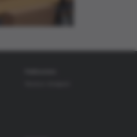
Publicacions
Recerca i divulgació