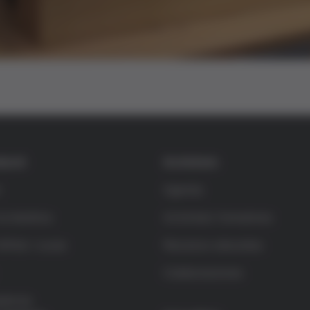
a
y
V
dació
Activitats
i
m
Agenda
d
la bioètica
Activitats formatives
rífols i Lucas
Recursos educatius
e
Colaboraciones
o
rència