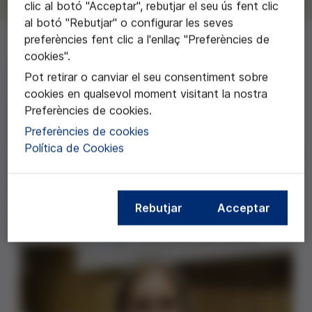
clic al botó "Acceptar", rebutjar el seu ús fent clic
al botó "Rebutjar" o configurar les seves
preferències fent clic a l'enllaç "Preferències de
cookies".
Aquest treball defensa la idea que l'ús de cèl·lules mare
Pot retirar o canviar el seu consentiment sobre
provinents de sang de cordó umbilical és un negoci
cookies en qualsevol moment visitant la nostra
que es basa en ponderar els possibles beneficis
Preferències de cookies.
mèdics que tindria per als pacients amb els beneficis
Preferències de cookies
econòmics que tindria per l'empresa. Per demostrar-ho,
Política de Cookies
l'autora realitza enquestes a tots els hospitals catalans
que tenen servei de neonatologia, cosa que permet
analitzar les diferències entre els centres públics i els
privats. En última instància, el treball vol oferir un marc
Rebutjar
Acceptar
històric, científic, legal i ètic sobre la qüestió, per tal
que el lector se'n pugui formar una opinió pròpia.