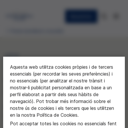
Newsletter
Premis batxillerat concedits
2015
"Umbilical Cord Blood
Aquesta web utilitza cookies pròpies i de tercers
essencials (per recordar les seves preferències) i
Stem Cells: business or
no essencials (per analitzar el nostre trànsit i
mostrar-li publicitat personalitzada en base a un
science"
perfil elaborat a partir dels seus hàbits de
navegació). Pot trobar més informació sobre el
Mireia Jaimot Pallejà de l'Arabell
nostre ús de cookies i els tercers que les utilitzen
School
en la nostra Política de Cookies.
Pot acceptar totes les cookies no essencials fent