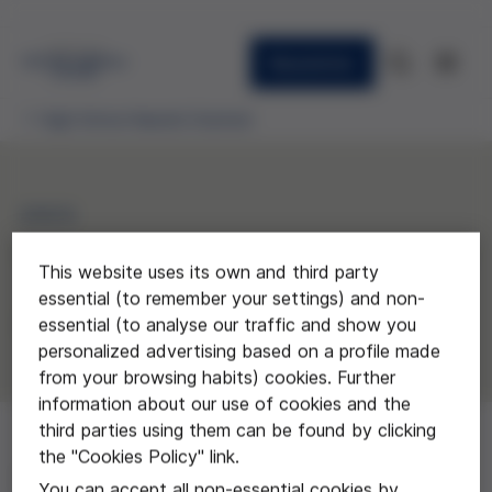
Newsletter
High School Awards Granted
2023
"A tocar de un mundo feliz"
This website uses its own and third party
essential (to remember your settings) and non-
Júlia Fontserè de La Salle Manlleu.
essential (to analyse our traffic and show you
personalized advertising based on a profile made
from your browsing habits) cookies. Further
information about our use of cookies and the
third parties using them can be found by clicking
the "Cookies Policy" link.
Este trabajo busca indagar en la posibilidad de que la
You can accept all non-essential cookies by