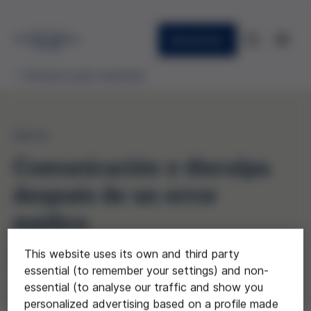
Newsletter
Research grant awardees
2014
Comunicación y disculpa
después de un error
médico
This website uses its own and third party
Priscila Giraldo
essential (to remember your settings) and non-
essential (to analyse our traffic and show you
personalized advertising based on a profile made