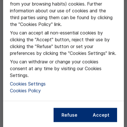
from your browsing habits) cookies. Further
information about our use of cookies and the
third parties using them can be found by clicking
Al equipo liderado por Priscila Giraldo del Instituto
the "Cookies Policy" link.
Hospital del Mar de Investigaciones Médicas (IMIM)
por el trabajo: "Comunicación y disculpa después de un
You can accept all non-essential cookies by
error médico".
clicking the "Accept" button, reject their use by
A pesar de que actualmente un gran número de
clicking the "Refuse" button or set your
estudios están evidenciando el impacto de los errores
preferences by clicking the "Cookies Settings" link.
médicos en los pacientes, aún es incipiente la
You can withdraw or change your cookies
investigación alrededor de la comunicación después de
consent at any time by visiting our Cookies
que estos se produzcan. Múltiples factores como la
Settings.
reputación social, la vergüenza o simplemente la falta
Cookies Settings
de apoyo institucional o social, inhiben a muchos
Cookies Policy
profesionales a la hora de comunicar que ha pasado
después de cometer un error. El presente trabajo
pretende investigar estos aspectos, así como también
analizar las estrategias seguidas en otros países y
Refuse
Accept
elaborar a continuación un seguido de