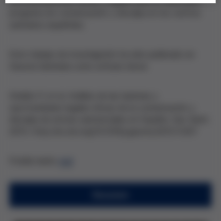
recomendaciones éticas y legales para un adecuado
programa de comunicación y disculpa en los centros
sanitarios españoles.
Este trabajo de investigación ha sido publicado en
Gaceta Sanitaria como artículo breve:
Giraldo P, et al. Análisis de las barreras y
oportunidades legales-éticas de la comunicación y
disculpa de errores asistenciales en España. Gac Sanit.
2015. http://dx.doi.org/10.1016/j.gaceta.2015.11.007
Podéis leerlo
aquí
Resumen