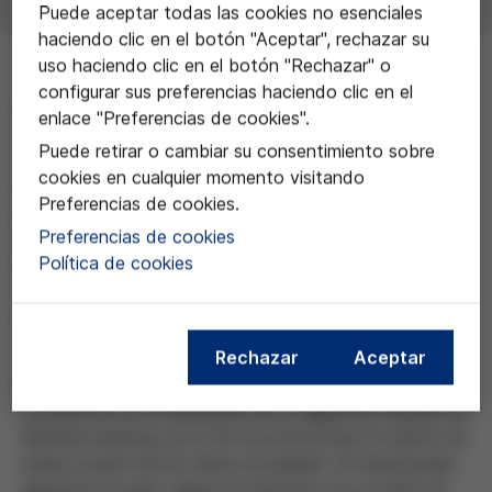
Puede aceptar todas las cookies no esenciales
haciendo clic en el botón "Aceptar", rechazar su
uso haciendo clic en el botón "Rechazar" o
configurar sus preferencias haciendo clic en el
El propósito del trabajo es demostrar que las
enlace "Preferencias de cookies".
tecnologías emergentes, y en concreto la Inteligencia
Puede retirar o cambiar su consentimiento sobre
Artificial (IA), se pueden convertir en una herramienta
cookies en cualquier momento visitando
muy útil para diagnosticar una gran variedad de
Preferencias de cookies.
enfermedades como el cáncer. A través del
Preferencias de cookies
planteamiento del marco teórico sobre qué es la IA, se
Política de cookies
evalúan los impactos que esta tecnología tiene en la
vida humana así como sus aplicaciones en medicina,
con los riesgos que ello conlleva.
Rechazar
Aceptar
El proyecto también cuenta con una parte práctica
consistente en el desarrollo de un algoritmo basado en
Machine learning con el fin de pronosticar el cáncer de
mama a partir de los datos recogidos. El mencionado
algoritmo ha sido capaz de detectar con un 95% de