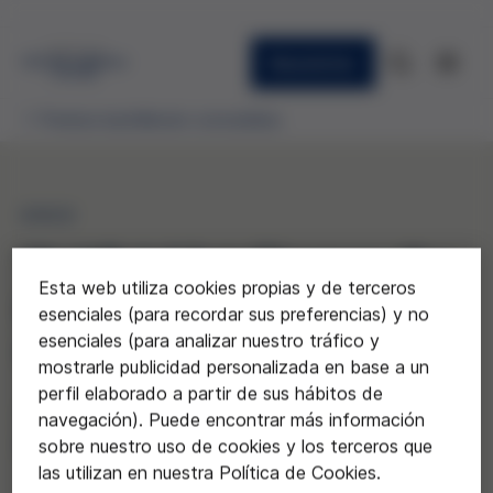
Newsletter
Premios bachillerato concedidos
2022
"Artificial Intelligence: the
Esta web utiliza cookies propias y de terceros
(r)evolutionary way to
esenciales (para recordar sus preferencias) y no
esenciales (para analizar nuestro tráfico y
transform medicine"
mostrarle publicidad personalizada en base a un
perfil elaborado a partir de sus hábitos de
Andrea García del Colegio Diocesano
navegación). Puede encontrar más información
Sagrada Familia de Tortosa
sobre nuestro uso de cookies y los terceros que
las utilizan en nuestra Política de Cookies.