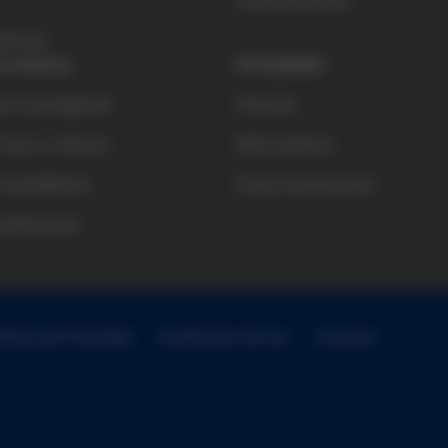
Colaboraciones
rencia
s y becas
Actualidad
e investigación
Noticias
Ética y Ciencia
Más bioética
 bachillerato
Otras instituciones
audiovisual
olítica de Privacidad
Condiciones de Uso
Contacto