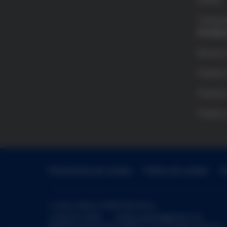
Grifols
Transpa
Premio
Becas d
Premio 
Premios
Premio 
Preferencias de cookies
Política de cookies
P
c/ Jesús i Maria, 6
08022 Barcelona
+34 93 571 09 66
fundacio.grifols@grifols.com
© 2026 Fundació Víctor Grífols i Lucas. All rights reserved.