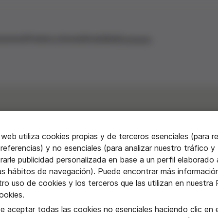
aciones
Premios y becas
Actualidad
Contacto
 web utiliza cookies propias y de terceros esenciales (para r
referencias) y no esenciales (para analizar nuestro tráfico y
ualidad en niños y
arle publicidad personalizada en base a un perfil elaborado a
us hábitos de navegación). Puede encontrar más informació
s. Aspectos éticos d
ro uso de cookies y los terceros que las utilizan en nuestra P
ookies.
e aceptar todas las cookies no esenciales haciendo clic en e