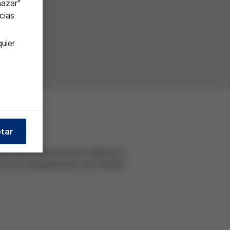
hazar"
cias
uier
tar
sobre las intervenciones médicas y
con la categorización del término