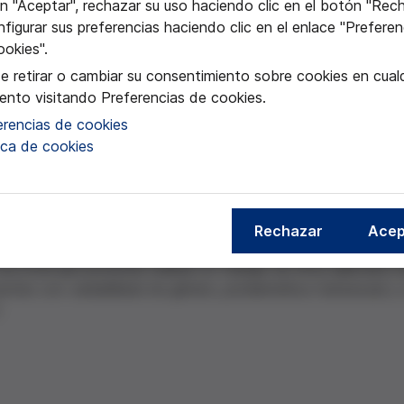
ión y tratamiento.
n "Aceptar", rechazar su uso haciendo clic en el botón "Rec
figurar sus preferencias haciendo clic en el enlace "Preferen
ookies".
e retirar o cambiar su consentimiento sobre cookies en cualq
nto visitando Preferencias de cookies.
erencias de cookies
tica de cookies
Rechazar
Acep
de Barcelona.
doctoral que pretende realizar un trabajo de ética aplicada 
entes con variabilidad de género, problemática transexual y 
.