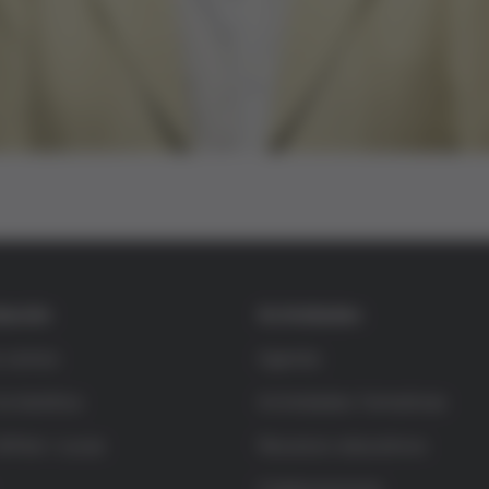
dación
Actividades
s somos
Agenda
la bioética
Actividades formativas
rífols i Lucas
Recursos educativos