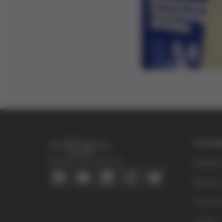
La Fun
Conecta con nosotros
Quiéne
Qué es 
Víctor G