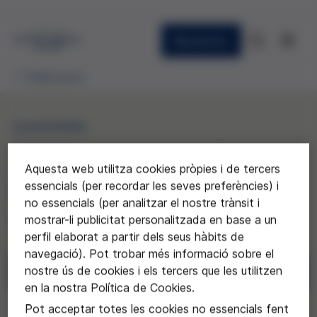
Newsletter
Publicacions
QUADERNS
14. Aproximación al
Aquesta web utilitza cookies pròpies i de tercers
problema de la
essencials (per recordar les seves preferències) i
no essencials (per analitzar el nostre trànsit i
competencia del enfermo
mostrar-li publicitat personalitzada en base a un
perfil elaborat a partir dels seus hàbits de
navegació). Pot trobar més informació sobre el
nostre ús de cookies i els tercers que les utilitzen
Descarregar
en la nostra Política de Cookies.
Sol·licitar
Pot acceptar totes les cookies no essencials fent