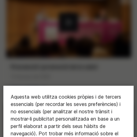
Prevenció i promoció de la salut
15 de juny de 2026
Veure detalls
Aquesta web utilitza cookies pròpies i de tercers
essencials (per recordar les seves preferències) i
no essencials (per analitzar el nostre trànsit i
mostrar-li publicitat personalitzada en base a un
perfil elaborat a partir dels seus hàbits de
navegació). Pot trobar més informació sobre el