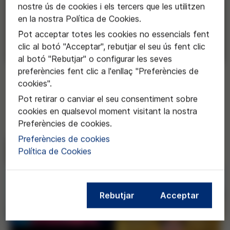
nostre ús de cookies i els tercers que les utilitzen
en la nostra Política de Cookies.
Pot acceptar totes les cookies no essencials fent
clic al botó "Acceptar", rebutjar el seu ús fent clic
al botó "Rebutjar" o configurar les seves
preferències fent clic a l'enllaç "Preferències de
Atenció al final de la vida
cookies".
15 de juny de 2026
Pot retirar o canviar el seu consentiment sobre
cookies en qualsevol moment visitant la nostra
Veure detalls
Preferències de cookies.
Preferències de cookies
Política de Cookies
Rebutjar
Acceptar