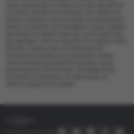
canvis substancials en l'àmbit de la salut que afecten
no només a l'accés a la informació, sinó també a les
relacions existents entre els usuaris, els professionals
mèdics, la indústria i els investigadors. Aquest quadern
aprofundeix en aquests aspectes i en els reptes ètics
que plantegen. Inclou un document de treball de Gema
Revuelta i Cristina Aced, de l'Observatori de
Comunicació Científica de la Universitat Pompeu
Fabra, l'experiència del portal la infermera virtual
presentada per Gisel Fontanet, del Col·legi Oficial
d'Infermeria de Barcelona i les aportacions de
diferents experts en la matèria.
Connecta amb nosaltres