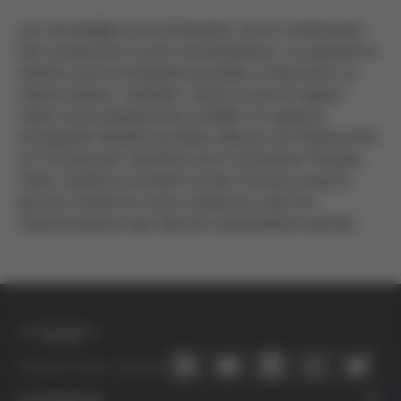
Les tecnologies de la informació i de la comunicació
han revolucionat el món del periodisme i, en general, la
manera com la ciutadania accedeix a l'educació i la
cultura mèdica i sanitària. L'ètica té ara en aquest
camp noves perspectives d'anàlisi. En aquesta
monografia Vladimir de Semir, director de l'Observatori
de Comunicació Científica de la Universitat Pompeu
Fabra, analitza la situació actual. Diversos experts
aporten també les seves reflexions sobre les
transformacions que afecten al periodisme sanitari.
Connecta amb nosaltres
La Fundació