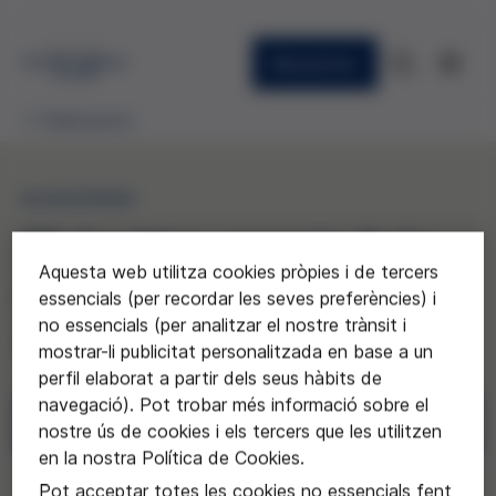
Newsletter
Publicacions
QUADERNS
25. La ética, esencia de la
Aquesta web utilitza cookies pròpies i de tercers
comunicación científica y
essencials (per recordar les seves preferències) i
no essencials (per analitzar el nostre trànsit i
médica
mostrar-li publicitat personalitzada en base a un
perfil elaborat a partir dels seus hàbits de
navegació). Pot trobar més informació sobre el
Descarregar
nostre ús de cookies i els tercers que les utilitzen
en la nostra Política de Cookies.
Sol·licitar
Pot acceptar totes les cookies no essencials fent