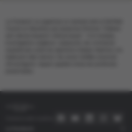
La Fundació va organitzar un seminari amb el Nuffield
Council on Bioethics per presentar l'informe "Children
and clinical research: ethical issues". A la trobada,
investigadors anglesos i espanyols van contrastar
experiències sobre les qüestions ètiques relatives a la
implicació dels menors i les seves famílies al procés
d'investigació. Aquest quadern inclou les ponències
presentades.
Connecta amb nosaltres
La Fundació