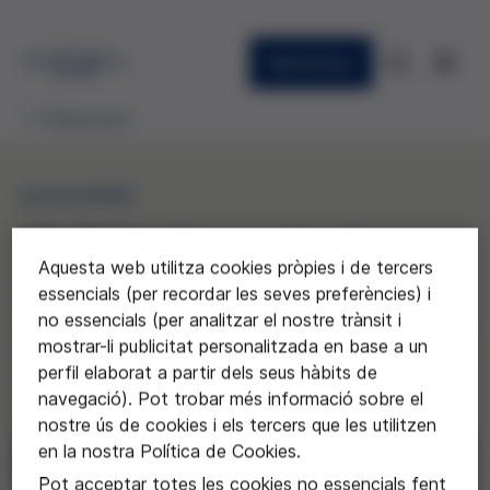
Newsletter
Publicacions
QUADERNS
40. Ethical aspects of
Aquesta web utilitza cookies pròpies i de tercers
research with children
essencials (per recordar les seves preferències) i
no essencials (per analitzar el nostre trànsit i
(Aspectes ètics de la investigació amb
mostrar-li publicitat personalitzada en base a un
perfil elaborat a partir dels seus hàbits de
nens)
navegació). Pot trobar més informació sobre el
nostre ús de cookies i els tercers que les utilitzen
en la nostra Política de Cookies.
Descarregar
Pot acceptar totes les cookies no essencials fent