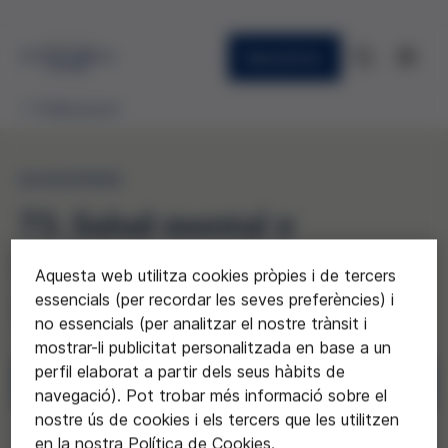
Newsletter
Publicacions
QUADERNS
73. Salud mental y
sociedad: ¿una nueva
Aquesta web utilitza cookies pròpies i de tercers
pandemia?
essencials (per recordar les seves preferències) i
no essencials (per analitzar el nostre trànsit i
mostrar-li publicitat personalitzada en base a un
perfil elaborat a partir dels seus hàbits de
Descarregar
navegació). Pot trobar més informació sobre el
nostre ús de cookies i els tercers que les utilitzen
Sol·licitar
en la nostra Política de Cookies.