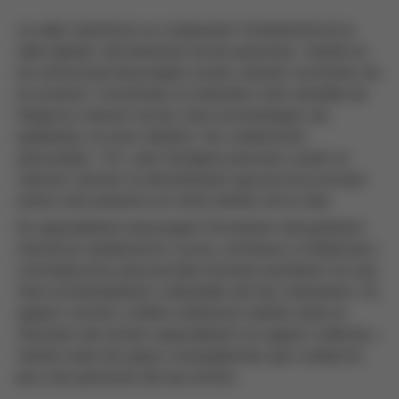
La salut mental és un component fonamental de la
salut global i del benestar de les persones i també un
eix estructural del progrés social, cultural i econòmic de
la societat. Constitueix un indicador molt sensible de
l’impacte creixent de les crisis econòmiques, les
epidèmies, el canvi climàtic i les catàstrofes
associades. Tot i això l’estigma associat a patir un
trastorn mental i la discriminació que provoca encara
estan molt presents en molts àmbits de la vida.
És especialment preocupant l’increment del patiment
mental en adolescents i joves, sotmesos a influències i
contradiccions psicosocials enormes justament en una
fase extremadament vulnerable del seu creixement. En
aquest context, el llibre reflexiona també sobre el
fenomen del suïcidi, especialment en aquest col·lectiu, i
també sobre les greus conseqüències que comporta
per a les persones del seu entorn.