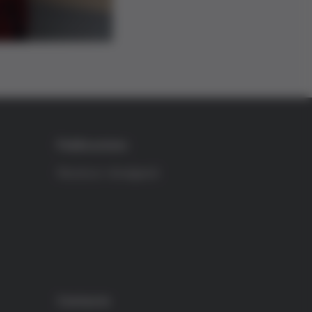
Publicacions
Recerca i divulgació
Contacte