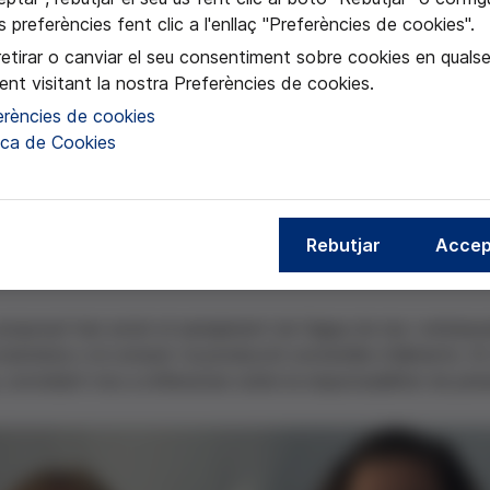
 preferències fent clic a l'enllaç "Preferències de cookies".
retirar o canviar el seu consentiment sobre cookies en quals
nt visitant la nostra Preferències de cookies.
erències de cookies
tica de Cookies
reballat els alumnes de primer d'ESO de forma transversal du
r la salut dels boscos i contribuir per fer un món més sosten
tat dels boscs de la regió, quina és el seu impacte en el medi
Rebutjar
Accep
e la salut.
roposat han estat el sanejament de l'aigua de rius i embassa
sistema o el consum i la producció sostenible d'aliments. En 
, convidant-nos a reflexionar sobre la responsabilitat de pre