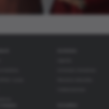
dació
Activitats
m
Agenda
la bioètica
Activitats formatives
rífols i Lucas
Recursos educatius
Colaboraciones
rència
 i beques
Actualitat