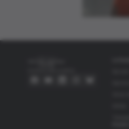
La Fun
Connecta amb nosaltres
Qui so
Què és 
Víctor G
Grifols
Transpa
Premis