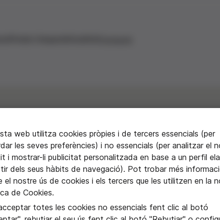
ons
Premis i beques
Actualitat
Contacte
ta web utilitza cookies pròpies i de tercers essencials (per
dar les seves preferències) i no essencials (per analitzar el 
it i mostrar-li publicitat personalitzada en base a un perfil el
rtir dels seus hàbits de navegació). Pot trobar més informac
 el nostre ús de cookies i els tercers que les utilitzen en la 
na de Navàs
ica de Cookies.
acceptar totes les cookies no essencials fent clic al botó
ptar", rebutjar el seu ús fent clic al botó "Rebutjar" o configu