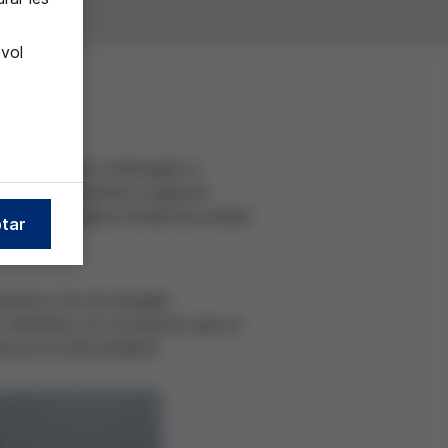
evol
rant el curs, interrogant a
ible. Per respondre a aquesta
 ambient i quines iniciatives podem
tar
ments, l'ús de energies
definitiva, és un projecte que es
servar el medi ambient.