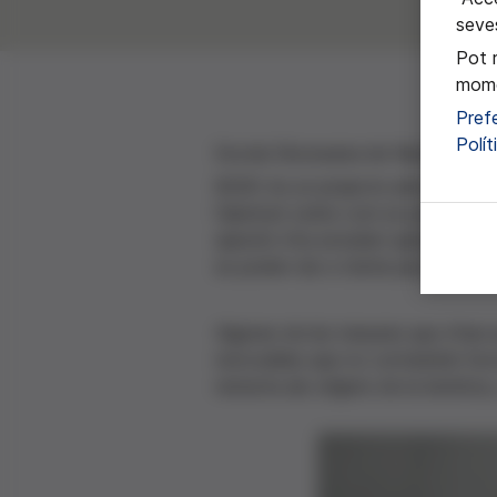
seves
Pot 
mome
Pref
Polí
Escola Diocesana de Navàs
BOSC és un projecte amb què han t
l'alumnat sobre com es pot millora
qüestió s'ha estudiat quina és l'es
es poden dur a terme per millorar-n
Algunes de les mesures que s'han p
renovables que no contaminin l'eco
remunta als orígens de la bioètica