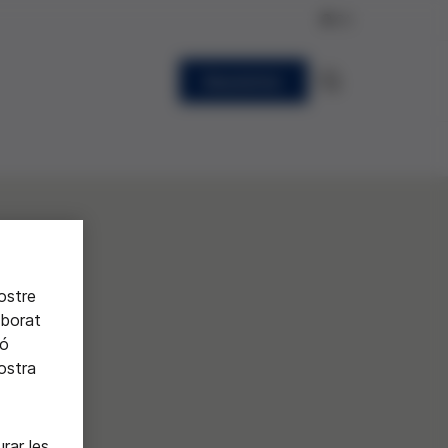
CA
Newsletter
nostre
aborat
ió
nostra
rar les