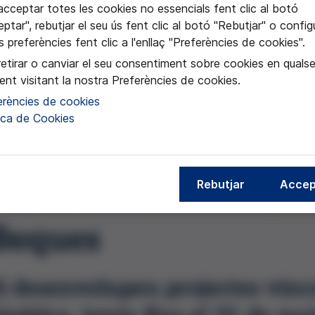
acceptar totes les cookies no essencials fent clic al botó
ptar", rebutjar el seu ús fent clic al botó "Rebutjar" o configu
 preferències fent clic a l'enllaç "Preferències de cookies".
retirar o canviar el seu consentiment sobre cookies en quals
nt visitant la nostra Preferències de cookies.
erències de cookies
tica de Cookies
Nova convocatòria d
Rebutjar
Accep
Beques
i desenvolupeu projectes vinc