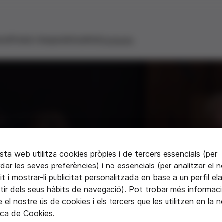
ons
Premis i beques
Actualitat
Contacte
ta web utilitza cookies pròpies i de tercers essencials (per
dar les seves preferències) i no essencials (per analitzar el 
it i mostrar-li publicitat personalitzada en base a un perfil el
 sobre la Fundació
rtir dels seus hàbits de navegació). Pot trobar més informac
 el nostre ús de cookies i els tercers que les utilitzen en la 
ica de Cookies.