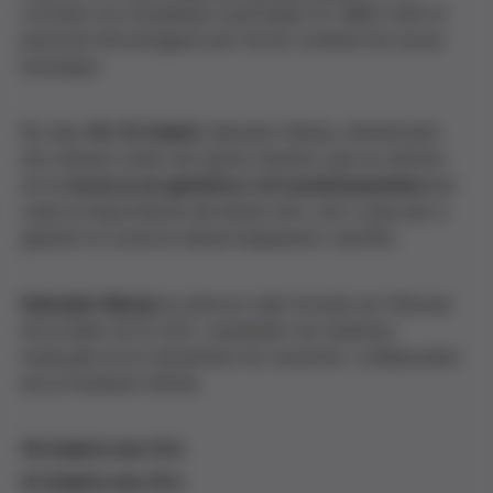
convida a la ciutadania a participar en tallers amb el
personal d'investigació per tal de conèixer les seves
recerques.
Els dies
19 i 21 d'abril
, Salvador Macip, dinamitzarà
dos debats sobre els reptes bioètics que es deriven
de la
recerca en genètica i el transhumanisme
per
veure la importància del debat ètic com a eina per a
garantir el correcte desenvolupament científic.
Salvador Macip
és director dels Estudis de Ciències
de la Salut de la UOC, catedràtic de medicina
molecular de la Universitat de Leicester i col·laborador
de la Fundació Grífols.
19 d'abril a les 13 h.
21 d'abril a les 12 h.