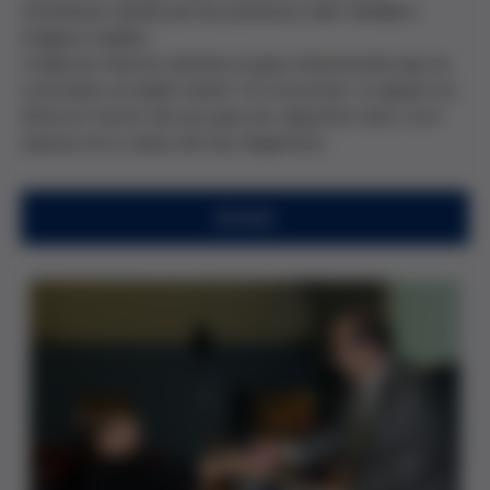
s'interessa també per les posicions dels familiars i
d'alguns malalts.
L'objectiu final és esbrinar el grau d'autonomia que es
concedeix al malalt durant tot el procés i si aquest es
dóna en funció del seu grau de capacitat real o se li
suposa nul a causa del seu diagnòstic.
Article