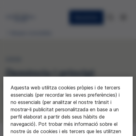
Newsletter
Beques concedides
2008
Demència i principi
d'autonomia
Aquesta web utilitza cookies pròpies i de tercers
essencials (per recordar les seves preferències) i
Araceli Teixidó
no essencials (per analitzar el nostre trànsit i
mostrar-li publicitat personalitzada en base a un
perfil elaborat a partir dels seus hàbits de
navegació). Pot trobar més informació sobre el
nostre ús de cookies i els tercers que les utilitzen