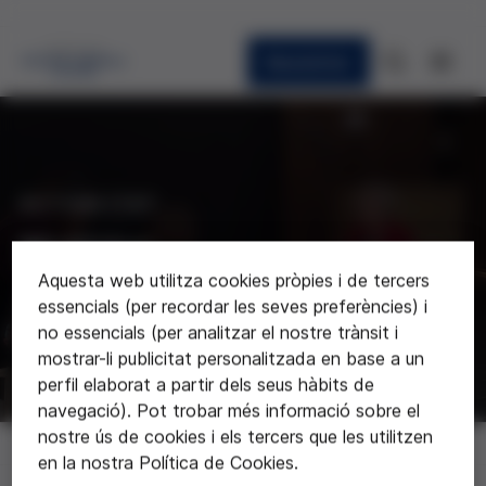
Newsletter
ACTUALITAT
Notícies
Aquesta web utilitza cookies pròpies i de tercers
Últimes notícies sobre la Fundació
essencials (per recordar les seves preferències) i
no essencials (per analitzar el nostre trànsit i
mostrar-li publicitat personalitzada en base a un
perfil elaborat a partir dels seus hàbits de
navegació). Pot trobar més informació sobre el
nostre ús de cookies i els tercers que les utilitzen
Notícies
en la nostra Política de Cookies.