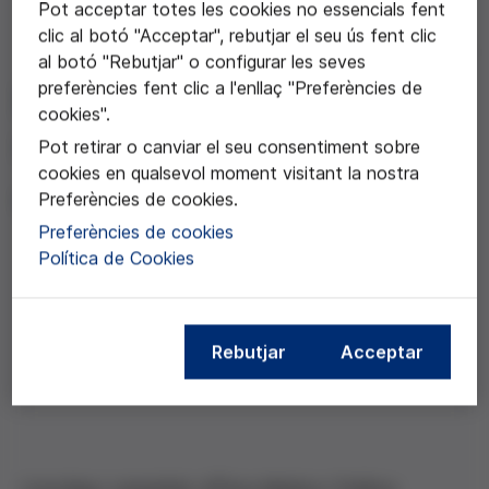
Pot acceptar totes les cookies no essencials fent
clic al botó "Acceptar", rebutjar el seu ús fent clic
13 de juny de 2018
al botó "Rebutjar" o configurar les seves
preferències fent clic a l'enllaç "Preferències de
Escenaris de futur en
cookies".
medicina
Pot retirar o canviar el seu consentiment sobre
cookies en qualsevol moment visitant la nostra
Conferència d'Ezekiel Emanuel
Preferències de cookies.
Preferències de cookies
Política de Cookies
Compartir aquesta notícia
Rebutjar
Acceptar