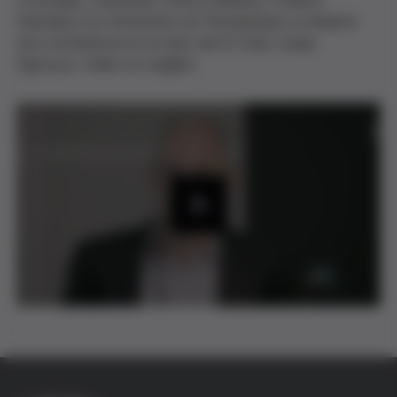
L'oncòleg i catedràtic d'Ètica Mèdica i Política
Sanitària a la Universitat de Pennsilvània va impartir
una conferència en el marc del XI Cicle Josep
Egozcue. (vídeo en anglès).
P
l
a