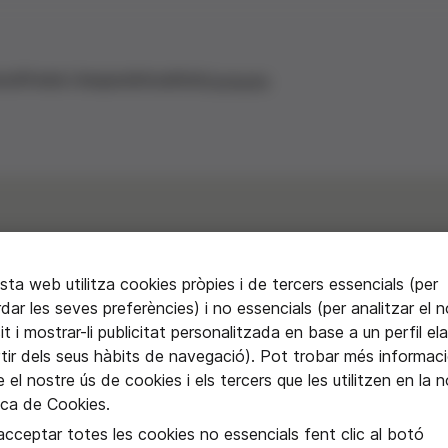
ons
Premis i beques
Actualitat
Contacte
ta web utilitza cookies pròpies i de tercers essencials (per
 Investigación Biomé
dar les seves preferències) i no essencials (per analitzar el 
it i mostrar-li publicitat personalitzada en base a un perfil el
rtir dels seus hàbits de navegació). Pot trobar més informac
el COVID-19. (Calid
 el nostre ús de cookies i els tercers que les utilitzen en la 
ica de Cookies.
acceptar totes les cookies no essencials fent clic al botó