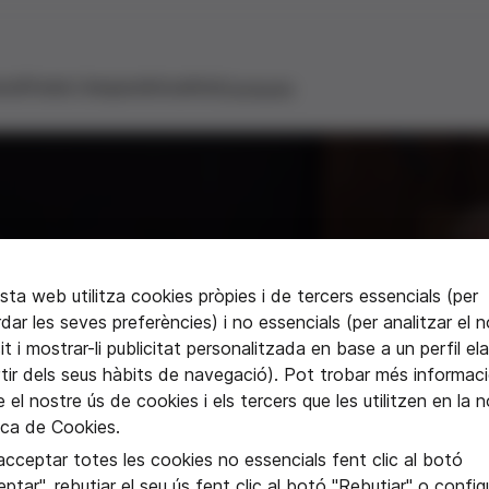
ons
Premis i beques
Actualitat
Contacte
ta web utilitza cookies pròpies i de tercers essencials (per
dar les seves preferències) i no essencials (per analitzar el 
it i mostrar-li publicitat personalitzada en base a un perfil el
rtir dels seus hàbits de navegació). Pot trobar més informac
 el nostre ús de cookies i els tercers que les utilitzen en la 
 sobre la Fundació
ica de Cookies.
acceptar totes les cookies no essencials fent clic al botó
ptar", rebutjar el seu ús fent clic al botó "Rebutjar" o configu